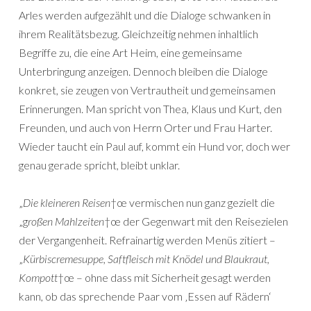
Arles werden aufgezählt und die Dialoge schwanken in
ihrem Realitätsbezug. Gleichzeitig nehmen inhaltlich
Begriffe zu, die eine Art Heim, eine gemeinsame
Unterbringung anzeigen. Dennoch bleiben die Dialoge
konkret, sie zeugen von Vertrautheit und gemeinsamen
Erinnerungen. Man spricht von Thea, Klaus und Kurt, den
Freunden, und auch von Herrn Orter und Frau Harter.
Wieder taucht ein Paul auf, kommt ein Hund vor, doch wer
genau gerade spricht, bleibt unklar.
„
Die kleineren Reisen
†œ vermischen nun ganz gezielt die
„g
roßen Mahlzeiten
†œ der Gegenwart mit den Reisezielen
der Vergangenheit. Refrainartig werden Menüs zitiert –
„
Kürbiscremesuppe, Saftfleisch mit Knödel und Blaukraut,
Kompott
†œ – ohne dass mit Sicherheit gesagt werden
kann, ob das sprechende Paar vom ‚Essen auf Rädern‘