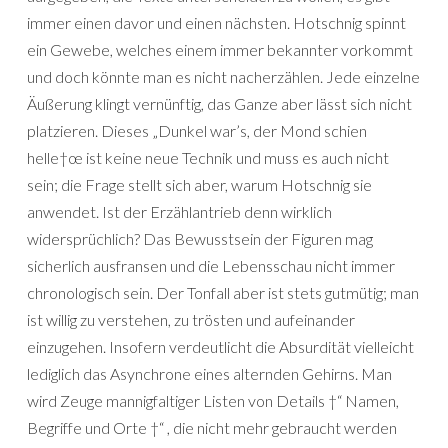
immer einen davor und einen nächsten. Hotschnig spinnt
ein Gewebe, welches einem immer bekannter vorkommt
und doch könnte man es nicht nacherzählen. Jede einzelne
Äußerung klingt vernünftig, das Ganze aber lässt sich nicht
platzieren. Dieses „Dunkel war’s, der Mond schien
helle†œ ist keine neue Technik und muss es auch nicht
sein; die Frage stellt sich aber, warum Hotschnig sie
anwendet. Ist der Erzählantrieb denn wirklich
widersprüchlich? Das Bewusstsein der Figuren mag
sicherlich ausfransen und die Lebensschau nicht immer
chronologisch sein. Der Tonfall aber ist stets gutmütig; man
ist willig zu verstehen, zu trösten und aufeinander
einzugehen. Insofern verdeutlicht die Absurdität vielleicht
lediglich das Asynchrone eines alternden Gehirns. Man
wird Zeuge mannigfaltiger Listen von Details †“ Namen,
Begriffe und Orte †“ , die nicht mehr gebraucht werden