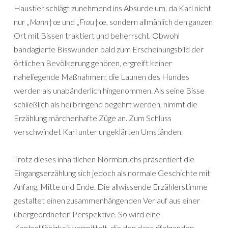
Haustier schlägt zunehmend ins Absurde um, da Karl nicht
nur „
Mann
†œ und „
Frau
†œ, sondern allmählich den ganzen
Ort mit Bissen traktiert und beherrscht. Obwohl
bandagierte Bisswunden bald zum Erscheinungsbild der
örtlichen Bevölkerung gehören, ergreift keiner
naheliegende Maßnahmen; die Launen des Hundes
werden als unabänderlich hingenommen. Als seine Bisse
schließlich als heilbringend begehrt werden, nimmt die
Erzählung märchenhafte Züge an. Zum Schluss
verschwindet Karl unter ungeklärten Umständen.
Trotz dieses inhaltlichen Normbruchs präsentiert die
Eingangserzählung sich jedoch als normale Geschichte mit
Anfang, Mitte und Ende. Die allwissende Erzählerstimme
gestaltet einen zusammenhängenden Verlauf aus einer
übergeordneten Perspektive. So wird eine
Kontrollfähigkeit vermittelt, die den darauffolgenden