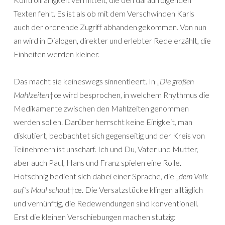
Texten fehlt. Es ist als ob mit dem Verschwinden Karls
auch der ordnende Zugriff abhanden gekommen. Von nun
an wird in Dialogen, direkter und erlebter Rede erzählt, die
Einheiten werden kleiner.
Das macht sie keineswegs sinnentleert. In „
Die großen
Mahlzeiten
†œ wird besprochen, in welchem Rhythmus die
Medikamente zwischen den Mahlzeiten genommen
werden sollen. Darüber herrscht keine Einigkeit, man
diskutiert, beobachtet sich gegenseitig und der Kreis von
Teilnehmern ist unscharf. Ich und Du, Vater und Mutter,
aber auch Paul, Hans und Franz spielen eine Rolle.
Hotschnig bedient sich dabei einer Sprache, die „
dem Volk
auf’s Maul schaut
†œ. Die Versatzstücke klingen alltäglich
und vernünftig, die Redewendungen sind konventionell.
Erst die kleinen Verschiebungen machen stutzig: