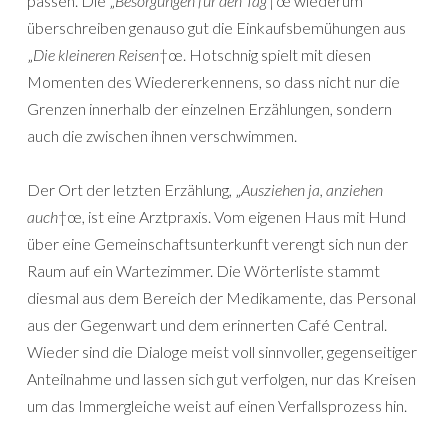
passen. Die „
Besorgungen für den Tag
†œ wiederum
überschreiben genauso gut die Einkaufsbemühungen aus
„
Die kleineren Reisen
†œ. Hotschnig spielt mit diesen
Momenten des Wiedererkennens, so dass nicht nur die
Grenzen innerhalb der einzelnen Erzählungen, sondern
auch die zwischen ihnen verschwimmen.
Der Ort der letzten Erzählung, „
Ausziehen ja, anziehen
auch
†œ, ist eine Arztpraxis. Vom eigenen Haus mit Hund
über eine Gemeinschaftsunterkunft verengt sich nun der
Raum auf ein Wartezimmer. Die Wörterliste stammt
diesmal aus dem Bereich der Medikamente, das Personal
aus der Gegenwart und dem erinnerten Café Central.
Wieder sind die Dialoge meist voll sinnvoller, gegenseitiger
Anteilnahme und lassen sich gut verfolgen, nur das Kreisen
um das Immergleiche weist auf einen Verfallsprozess hin.