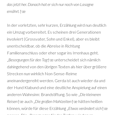
das jetzt her. Danach hat er sich nur noch von Lasagne
ernährt.
†œ
In der vorletzten, sehr kurzen, Erzählung wird nun deutlich
ein Umzug vorbereitet. Es scheinen drei Generationen
involviert (Grossvater, Sohn und Enkel), aber es bleibt
unentscheidbar, ob die Abreise in Richtung
Familienanschluss oder eher sogar ins Irrenhaus geht.
„
Besorgungen für den Tag
†œ unterscheidet sich nämlich
dahingehend von den übrigen Texten als hier über größere
Strecken nun wirklich Non-Sense-Reime
aneinandergereiht werden. Gerda ist auch wieder da und
der Hund Klabund und eine deutliche Anspielung auf einen
anderen Wahnsinn: Brandstiftung. So wie „
Die kleineren
Reisen
†œ auch „
Die großen Mahlzeiten
†œ hätten heißen
können, würde für diese Erzählung „
Etwas verändert sich
†œ