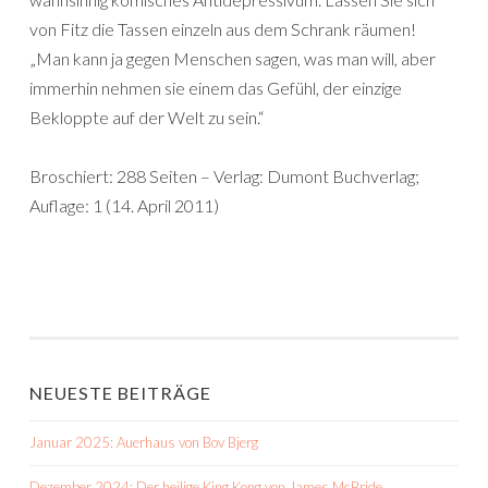
von Fitz die Tassen einzeln aus dem Schrank räumen!
„Man kann ja gegen Menschen sagen, was man will, aber
immerhin nehmen sie einem das Gefühl, der einzige
Bekloppte auf der Welt zu sein.“
Broschiert: 288 Seiten – Verlag: Dumont Buchverlag;
Auflage: 1 (14. April 2011)
NEUESTE BEITRÄGE
Januar 2025: Auerhaus von Bov Bjerg
Dezember 2024: Der heilige King Kong von James McBride