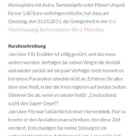
Atmosphäre mit Astra, Tannenzäpfle oder Pilsner Urquell
für nur 1,60 Euro verbringen möchte, hat dazu am
Dienstag, den 31.05.2011, die Gelegenheit in der
Bar
Niederlassung, Buttermelcher Str. 6, München
.
Kurzbeschreibung
Jan-Uwe Fitz Erzähler ist völlig gestört, und das muss
anders werden. Verfolgen Sie seinen Weg in die Anstalt
und wieder zurück auf ein paar Verfolger mehr kommt es
bei einem Paranoiker ohnehin nicht an. Erfahren Sie alles
über eine Welt, in der die Irren regieren auf beiden Seiten.
Stimmen Sie ab, wenn es wieder heißt: „Deutschland
sucht den Super-Depri“!
Jan-Uwe Fitz war tatsächlich in einer Nervenklinik. Nur so
konnte er den Anstaltsroman schreiben, den diese Zeit
verdient. Entschuldigen Sie meine Störung ist ein
wahnsinnig komisches Antidepressivum. Lassen Sie sich