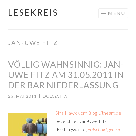
LESEKREIS
Springe
MENÜ
zum
Inhalt
JAN-UWE FITZ
VÖLLIG WAHNSINNIG: JAN-
UWE FITZ AM 31.05.2011 IN
DER BAR NIEDERLASSUNG
25. MAI 2011
|
DOLCEVITA
Sina Hawk vom Blog Litheart.de
bezeichnet Jan-Uwe Fitz
´Erstlingswerk „
Entschuldigen Sie