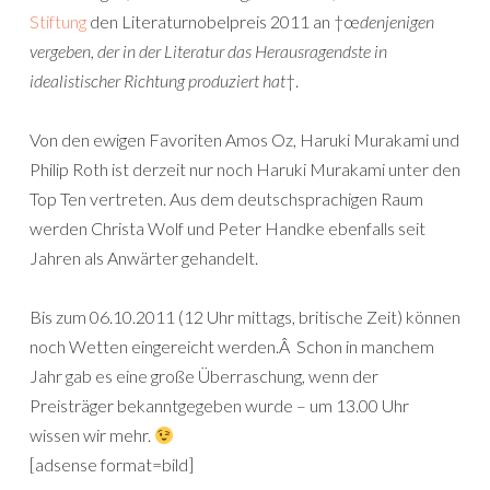
Stiftung
den Literaturnobelpreis 2011 an †œ
denjenigen
vergeben, der in der Literatur das Herausragendste in
idealistischer Richtung produziert hat
†.
Von den ewigen Favoriten Amos Oz, Haruki Murakami und
Philip Roth ist derzeit nur noch Haruki Murakami unter den
Top Ten vertreten. Aus dem deutschsprachigen Raum
werden Christa Wolf und Peter Handke ebenfalls seit
Jahren als Anwärter gehandelt.
Bis zum 06.10.2011 (12 Uhr mittags, britische Zeit) können
noch Wetten eingereicht werden.Â Schon in manchem
Jahr gab es eine große Überraschung, wenn der
Preisträger bekanntgegeben wurde – um 13.00 Uhr
wissen wir mehr.
[adsense format=bild]