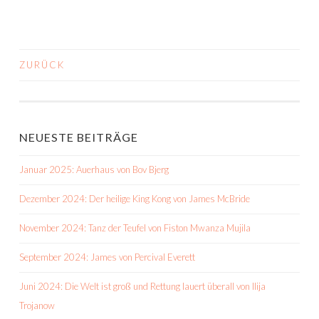
ZURÜCK
BEITRAGS-
NAVIGATION
NEUESTE BEITRÄGE
Januar 2025: Auerhaus von Bov Bjerg
Dezember 2024: Der heilige King Kong von James McBride
November 2024: Tanz der Teufel von Fiston Mwanza Mujila
September 2024: James von Percival Everett
Juni 2024: Die Welt ist groß und Rettung lauert überall von Ilija
Trojanow