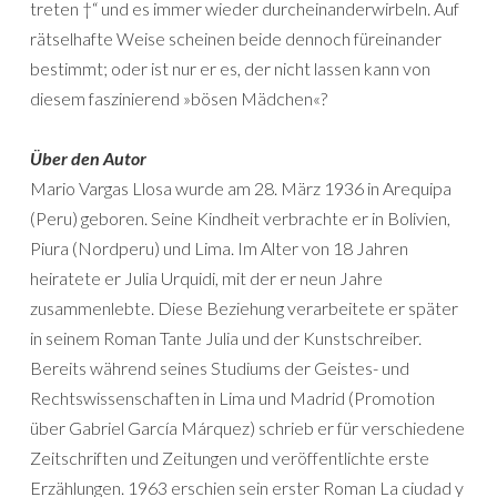
treten †“ und es immer wieder durcheinanderwirbeln. Auf
rätselhafte Weise scheinen beide dennoch füreinander
bestimmt; oder ist nur er es, der nicht lassen kann von
diesem faszinierend »bösen Mädchen«?
Über den Autor
Mario Vargas Llosa wurde am 28. März 1936 in Arequipa
(Peru) geboren. Seine Kindheit verbrachte er in Bolivien,
Piura (Nordperu) und Lima. Im Alter von 18 Jahren
heiratete er Julia Urquidi, mit der er neun Jahre
zusammenlebte. Diese Beziehung verarbeitete er später
in seinem Roman Tante Julia und der Kunstschreiber.
Bereits während seines Studiums der Geistes- und
Rechtswissenschaften in Lima und Madrid (Promotion
über Gabriel García Márquez) schrieb er für verschiedene
Zeitschriften und Zeitungen und veröffentlichte erste
Erzählungen. 1963 erschien sein erster Roman La ciudad y