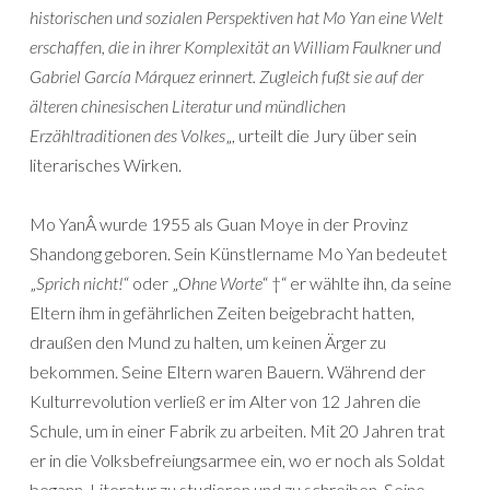
historischen und sozialen Perspektiven hat Mo Yan eine Welt
erschaffen, die in ihrer Komplexität an William Faulkner und
Gabriel García Márquez erinnert. Zugleich fußt sie auf der
älteren chinesischen Literatur und mündlichen
Erzähltraditionen des Volkes
„, urteilt die Jury über sein
literarisches Wirken.
Mo YanÂ wurde 1955 als Guan Moye in der Provinz
Shandong geboren. Sein Künstlername Mo Yan bedeutet
„
Sprich nicht!
“ oder „
Ohne Worte
“ †“ er wählte ihn, da seine
Eltern ihm in gefährlichen Zeiten beigebracht hatten,
draußen den Mund zu halten, um keinen Ärger zu
bekommen. Seine Eltern waren Bauern. Während der
Kulturrevolution verließ er im Alter von 12 Jahren die
Schule, um in einer Fabrik zu arbeiten. Mit 20 Jahren trat
er in die Volksbefreiungsarmee ein, wo er noch als Soldat
begann, Literatur zu studieren und zu schreiben. Seine