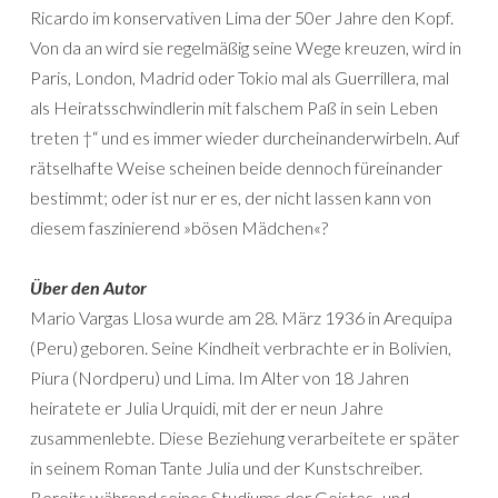
Ricardo im konservativen Lima der 50er Jahre den Kopf.
Von da an wird sie regelmäßig seine Wege kreuzen, wird in
Paris, London, Madrid oder Tokio mal als Guerrillera, mal
als Heiratsschwindlerin mit falschem Paß in sein Leben
treten †“ und es immer wieder durcheinanderwirbeln. Auf
rätselhafte Weise scheinen beide dennoch füreinander
bestimmt; oder ist nur er es, der nicht lassen kann von
diesem faszinierend »bösen Mädchen«?
Über den Autor
Mario Vargas Llosa wurde am 28. März 1936 in Arequipa
(Peru) geboren. Seine Kindheit verbrachte er in Bolivien,
Piura (Nordperu) und Lima. Im Alter von 18 Jahren
heiratete er Julia Urquidi, mit der er neun Jahre
zusammenlebte. Diese Beziehung verarbeitete er später
in seinem Roman Tante Julia und der Kunstschreiber.
Bereits während seines Studiums der Geistes- und