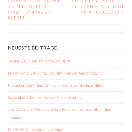
STAATSREGIERUNG WILL
BUCHMESSE 2010: EIN
5,7 MILLIONEN BEI
AUTOREN-STREIFLICHT
NAVIGATION
STÄDT. GYMNASIEN
VOM 08.10.2010
>
KÜRZEN
NEUESTE BEITRÄGE
Januar 2025: Auerhaus von Bov Bjerg
Dezember 2024: Der heilige King Kong von James McBride
November 2024: Tanz der Teufel von Fiston Mwanza Mujila
September 2024: James von Percival Everett
Juni 2024: Die Welt ist groß und Rettung lauert überall von Ilija
Trojanow
Mai 2024: Euphoria von Lily King