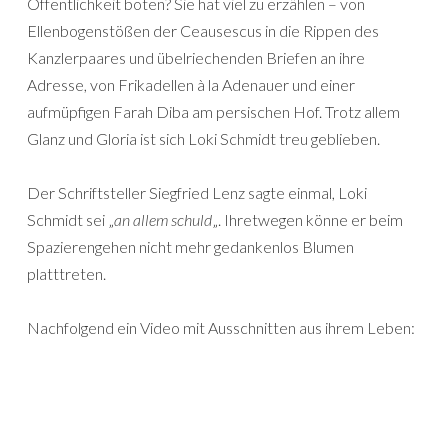
Öffentlichkeit boten? Sie hat viel zu erzählen – von
Ellenbogenstößen der Ceausescus in die Rippen des
Kanzlerpaares und übelriechenden Briefen an ihre
Adresse, von Frikadellen à la Adenauer und einer
aufmüpfigen Farah Diba am persischen Hof. Trotz allem
Glanz und Gloria ist sich Loki Schmidt treu geblieben.
Der Schriftsteller Siegfried Lenz sagte einmal, Loki
Schmidt sei „
an allem schuld
„. Ihretwegen könne er beim
Spazierengehen nicht mehr gedankenlos Blumen
platttreten.
Nachfolgend ein Video mit Ausschnitten aus ihrem Leben: