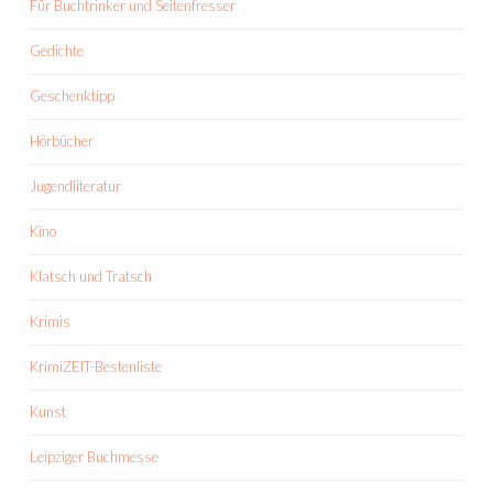
Für Buchtrinker und Seitenfresser
Gedichte
Geschenktipp
Hörbücher
Jugendliteratur
Kino
Klatsch und Tratsch
Krimis
KrimiZEIT-Bestenliste
Kunst
Leipziger Buchmesse