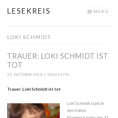
LESEKREIS
Springe
MENÜ
zum
Inhalt
LOKI SCHMIDT
TRAUER: LOKI SCHMIDT IST
TOT
22. OKTOBER 2010
|
DOLCEVITA
Trauer: Loki Schmidt ist tot
Loki Schmidt starb in
den frühen
Morgenstunden des 21.