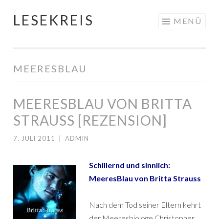
LESEKREIS
Springe
MENÜ
zum
Inhalt
MEERESBLAU
MEERESBLAU VON BRITTA
STRAUSS [REZENSION]
7. JULI 2011
|
ADMIN
Schillernd und sinnlich:
MeeresBlau von Britta Strauss
Nach dem Tod seiner Eltern kehrt
der Meeresbiologe Christopher