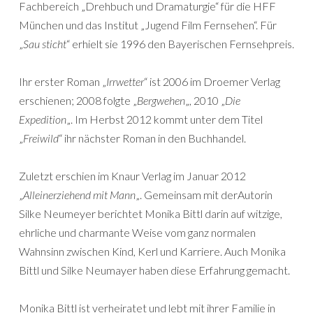
Fachbereich „Drehbuch und Dramaturgie“ für die HFF
München und das Institut „Jugend Film Fernsehen“. Für
„
Sau sticht
“ erhielt sie 1996 den Bayerischen Fernsehpreis.
Ihr erster Roman „
Irrwetter
“ ist 2006 im Droemer Verlag
erschienen; 2008 folgte „
Bergwehen
„, 2010 „
Die
Expedition
„. Im Herbst 2012 kommt unter dem Titel
„
Freiwild
“ ihr nächster Roman in den Buchhandel.
Zuletzt erschien im Knaur Verlag im Januar 2012
„
Alleinerziehend mit Mann
„. Gemeinsam mit derAutorin
Silke Neumeyer berichtet Monika Bittl darin auf witzige,
ehrliche und charmante Weise vom ganz normalen
Wahnsinn zwischen Kind, Kerl und Karriere. Auch Monika
Bittl und Silke Neumayer haben diese Erfahrung gemacht.
Monika Bittl ist verheiratet und lebt mit ihrer Familie in