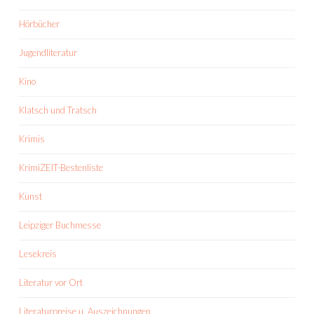
Hörbücher
Jugendliteratur
Kino
Klatsch und Tratsch
Krimis
KrimiZEIT-Bestenliste
Kunst
Leipziger Buchmesse
Lesekreis
Literatur vor Ort
Literaturpreise u. Auszeichnungen