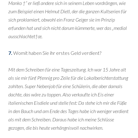
Manko †“ er ließ andere sich in seinem Leben vordrängen, wie
zum Beispiel einen Helmut Dietl, der die ganzen Kultserien für
sich proklamiert, obwohl ein Franz Geiger sie im Prinzip
erfunden hat und sich nicht darum kümmerte, wer das „medial
ausschlachtet†œ.
7.
Womit haben Sie ihr erstes Geld verdient?
Mit dem Schreiben für eine Tageszeitung. Ich war 15 Jahre alt
als sie mir fünf Pfennig pro Zeile für die Lokalberichterstattung
zahlten. Super Nebenjob für eine Schülerin, die aber damals
dachte, das wäre zu toppen. Also verkaufte ich Eis einer
italienischen Eisdiele und stelle fest: Da stehe ich mir die Füße
in den Bauch und am Ende des Tages habe ich weniger verdient
als mit dem Schreiben. Daraus habe ich meine Schlüsse
gezogen, die bis heute verhängnisvoll nachwirken.