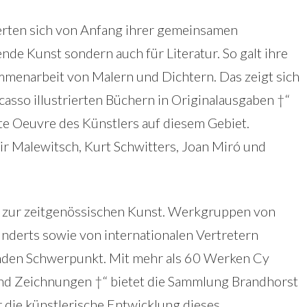
erten sich von Anfang ihrer gemeinsamen
ende Kunst sondern auch für Literatur. So galt ihre
enarbeit von Malern und Dichtern. Das zeigt sich
casso illustrierten Büchern in Originalausgaben †“
e Oeuvre des Künstlers auf diesem Gebiet.
r Malewitsch, Kurt Schwitters, Joan Miró und
g zur zeitgenössischen Kunst. Werkgruppen von
underts sowie von internationalen Vertretern
enden Schwerpunkt. Mit mehr als 60 Werken Cy
nd Zeichnungen †“ bietet die Sammlung Brandhorst
 die künstlerische Entwicklung dieses