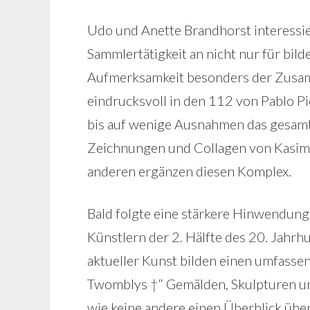
Udo und Anette Brandhorst interessi
Sammlertätigkeit an nicht nur für bild
Aufmerksamkeit besonders der Zusamm
eindrucksvoll in den 112 von Pablo Pi
bis auf wenige Ausnahmen das gesamt
Zeichnungen und Collagen von Kasimi
anderen ergänzen diesen Komplex.
Bald folgte eine stärkere Hinwendun
Künstlern der 2. Hälfte des 20. Jahrh
aktueller Kunst bilden einen umfass
Twomblys †“ Gemälden, Skulpturen u
wie keine andere einen Überblick über