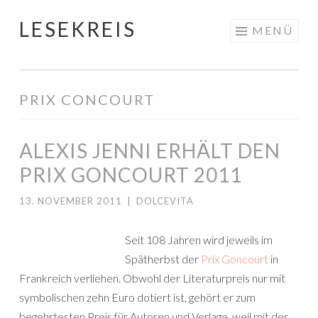
LESEKREIS
Springe
MENÜ
zum
Inhalt
PRIX CONCOURT
ALEXIS JENNI ERHÄLT DEN
PRIX GONCOURT 2011
13. NOVEMBER 2011
|
DOLCEVITA
Seit 108 Jahren wird jeweils im
Spätherbst der
Prix Goncourt
in
Frankreich verliehen. Obwohl der Literaturpreis nur mit
symbolischen zehn Euro dotiert ist, gehört er zum
begehrtesten Preis für Autoren und Verlage, weil mit der