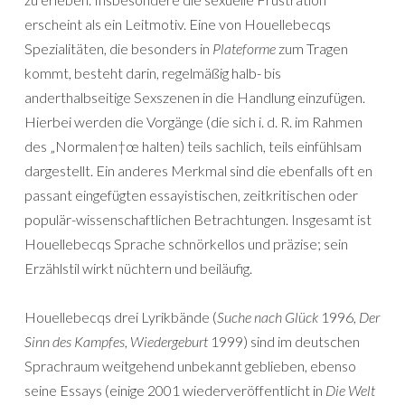
erscheint als ein Leitmotiv. Eine von Houellebecqs
Spezialitäten, die besonders in
Plateforme
zum Tragen
kommt, besteht darin, regelmäßig halb- bis
anderthalbseitige Sexszenen in die Handlung einzufügen.
Hierbei werden die Vorgänge (die sich i. d. R. im Rahmen
des „Normalen†œ halten) teils sachlich, teils einfühlsam
dargestellt. Ein anderes Merkmal sind die ebenfalls oft en
passant eingefügten essayistischen, zeitkritischen oder
populär-wissenschaftlichen Betrachtungen. Insgesamt ist
Houellebecqs Sprache schnörkellos und präzise; sein
Erzählstil wirkt nüchtern und beiläufig.
Houellebecqs drei Lyrikbände (
Suche nach Glück
1996,
Der
Sinn des Kampfes
,
Wiedergeburt
1999) sind im deutschen
Sprachraum weitgehend unbekannt geblieben, ebenso
seine Essays (einige 2001 wiederveröffentlicht in
Die Welt