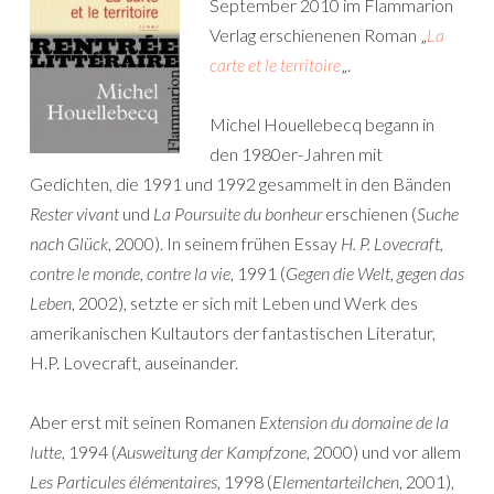
September 2010 im Flammarion
Verlag erschienenen Roman „
La
carte et le territoire
„.
Michel Houellebecq begann in
den 1980er-Jahren mit
Gedichten, die 1991 und 1992 gesammelt in den Bänden
Rester vivant
und
La Poursuite du bonheur
erschienen (
Suche
nach Glück
, 2000). In seinem frühen Essay
H. P. Lovecraft,
contre le monde, contre la vie
, 1991 (
Gegen die Welt, gegen das
Leben
, 2002), setzte er sich mit Leben und Werk des
amerikanischen Kultautors der fantastischen Literatur,
H.P. Lovecraft, auseinander.
Aber erst mit seinen Romanen
Extension du domaine de la
lutte
, 1994 (
Ausweitung der Kampfzone
, 2000) und vor allem
Les Particules élémentaires
, 1998 (
Elementarteilchen
, 2001),