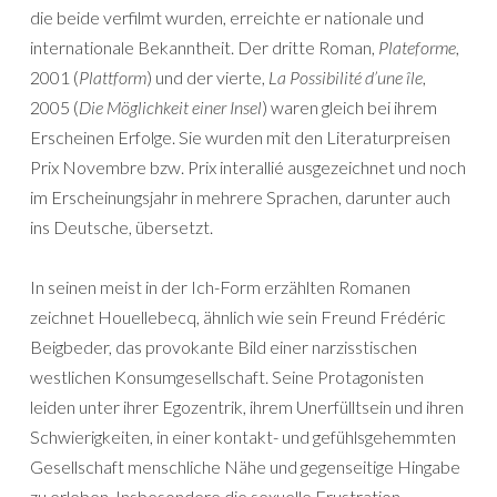
die beide verfilmt wurden, erreichte er nationale und
internationale Bekanntheit. Der dritte Roman,
Plateforme
,
2001 (
Plattform
) und der vierte,
La Possibilité d’une île
,
2005 (
Die Möglichkeit einer Insel
) waren gleich bei ihrem
Erscheinen Erfolge. Sie wurden mit den Literaturpreisen
Prix Novembre bzw. Prix interallié ausgezeichnet und noch
im Erscheinungsjahr in mehrere Sprachen, darunter auch
ins Deutsche, übersetzt.
In seinen meist in der Ich-Form erzählten Romanen
zeichnet Houellebecq, ähnlich wie sein Freund Frédéric
Beigbeder, das provokante Bild einer narzisstischen
westlichen Konsumgesellschaft. Seine Protagonisten
leiden unter ihrer Egozentrik, ihrem Unerfülltsein und ihren
Schwierigkeiten, in einer kontakt- und gefühlsgehemmten
Gesellschaft menschliche Nähe und gegenseitige Hingabe
zu erleben. Insbesondere die sexuelle Frustration