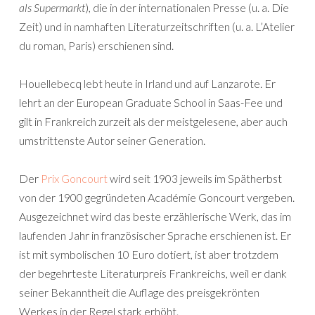
als Supermarkt
), die in der internationalen Presse (u. a. Die
Zeit) und in namhaften Literaturzeitschriften (u. a. L’Atelier
du roman, Paris) erschienen sind.
Houellebecq lebt heute in Irland und auf Lanzarote. Er
lehrt an der European Graduate School in Saas-Fee und
gilt in Frankreich zurzeit als der meistgelesene, aber auch
umstrittenste Autor seiner Generation.
Der
Prix Goncourt
wird seit 1903 jeweils im Spätherbst
von der 1900 gegründeten Académie Goncourt vergeben.
Ausgezeichnet wird das beste erzählerische Werk, das im
laufenden Jahr in französischer Sprache erschienen ist. Er
ist mit symbolischen 10 Euro dotiert, ist aber trotzdem
der begehrteste Literaturpreis Frankreichs, weil er dank
seiner Bekanntheit die Auflage des preisgekrönten
Werkes in der Regel stark erhöht.