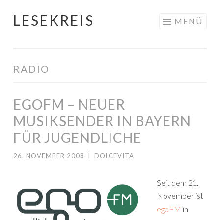
LESEKREIS
Springe
MENÜ
zum
Inhalt
RADIO
EGOFM – NEUER
MUSIKSENDER IN BAYERN
FÜR JUGENDLICHE
26. NOVEMBER 2008
|
DOLCEVITA
Seit dem 21.
November ist
egoFM
in