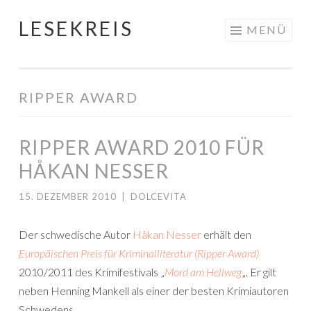
LESEKREIS
Springe
MENÜ
zum
Inhalt
RIPPER AWARD
RIPPER AWARD 2010 FÜR
HÅKAN NESSER
15. DEZEMBER 2010
|
DOLCEVITA
Der schwedische Autor
Håkan Nesser
erhält den
Europäischen Preis für Kriminalliteratur (Ripper Award)
2010/2011 des Krimifestivals „
Mord am Hellweg
„. Er gilt
neben Henning Mankell als einer der besten Krimiautoren
Schwedens.