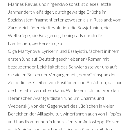
Marinas Revue, und nirgendwo sonst ist dieses letzte
Jahrhundert vielfältiger, durch gewaltige Brüche im
Sozialsystem fragmentierter gewesen als in Russland: vom
Zarenreich über die Revolution, die Sowjetunion, die
Weltkriege, die Belagerung Leningrads durch die
Deutschen, die Perestrojka
Olga Martynova, Lyrikerin und Essayistin, fächert in ihrem
ersten (und auf Deutsch geschriebenen) Roman mit
bezaubernder Leichtigkeit das Schwierigste vor uns auf:
die vielen Seiten der Vergangenheit, den »Grünspan der
Zeit«, dieses Gleiten von Positionen und Ansichten, das nur
die Literatur vermitteln kann. Wir lesen nicht nur von den
literarischen Avantgardisten rund um Charms und
Vvedenskij, von der Gegenwart des Jüdischen in vielen
Bereichen der Alltagskultur, wir erfahren auch von Hippies
und Landkommunen in Innerasien, von Autostopp-Reisen
nach Sibirien und vom buddhistischen Kloster mit dem