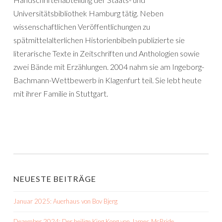
Universitätsbibliothek Hamburg tätig. Neben
wissenschaftlichen Veröffentlichungen zu
spätmittelalterlichen Historienbibeln publizierte sie
literarische Texte in Zeitschriften und Anthologien sowie
zwei Bände mit Erzählungen. 2004 nahm sie am Ingeborg-
Bachmann-Wettbewerb in Klagenfurt teil. Sie lebt heute
mit ihrer Familie in Stuttgart.
NEUESTE BEITRÄGE
Januar 2025: Auerhaus von Bov Bjerg
Dezember 2024: Der heilige King Kong von James McBride