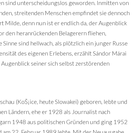
n sind unterscheidungslos geworden. Inmitten von
nden, streitenden Menschen empfindet sie dennoch
rt Milde, denn nun ist er endlich da, der Augenblick
or den heranrückenden Belagerern fliehen,
e Sinne sind hellwach, als plötzlich ein junger Russe
tensität des eigenen Erlebens, erzählt Sándor Márai
 Augenblick seiner sich selbst zerstörenden
schau (KoŠ¡ice, heute Slowakei) geboren, lebte und
en Ländern, ehe er 1928 als Journalist nach
ngarn 1948 aus politischen Gründen und ging 1952
tod am 22. Februar 1989 lebte. Mit der Neuausgabe