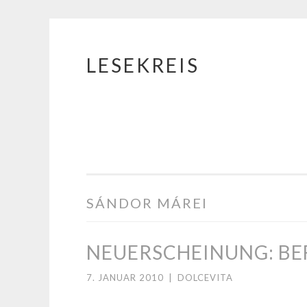
LESEKREIS
Springe
zum
Inhalt
SÁNDOR MÁREI
NEUERSCHEINUNG: BE
7. JANUAR 2010
|
DOLCEVITA