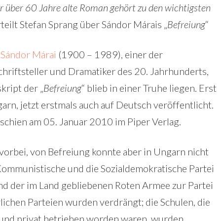
er über 60 Jahre alte Roman gehört zu den wichtigsten
rteilt Stefan Sprang über Sándor Márais „
Befreiung
“
e
Sándor Márai
(1900 – 1989), einer der
hriftsteller und Dramatiker des 20. Jahrhunderts,
kript der „
Befreiung
“ blieb in einer Truhe liegen. Erst
arn, jetzt erstmals auch auf Deutsch veröffentlicht.
chien am 05. Januar 2010 im Piper Verlag.
orbei, von Befreiung konnte aber in Ungarn nicht
Kommunistische und die Sozialdemokratische Partei
 der im Land gebliebenen Roten Armee zur Partei
lichen Parteien wurden verdrängt; die Schulen, die
e und privat betrieben worden waren, wurden