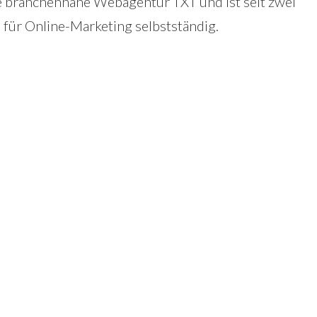
die branchennahe Webagentur TXT und ist seit zwei
n für Online-Marketing selbstständig.