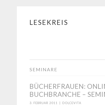
LESEKREIS
Springe
zum
Inhalt
SEMINARE
BÜCHERFRAUEN: ONLIN
BUCHBRANCHE – SEMI
3. FEBRUAR 2011
|
DOLCEVITA