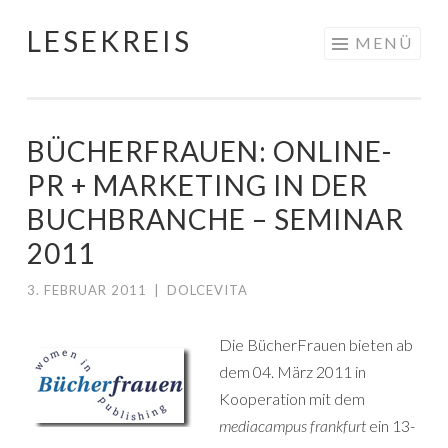
LESEKREIS
Springe
MENÜ
zum
Inhalt
BÜCHERFRAUEN: ONLINE-
PR + MARKETING IN DER
BUCHBRANCHE – SEMINAR
2011
3. FEBRUAR 2011
|
DOLCEVITA
Die BücherFrauen bieten ab
dem 04. März 2011 in
Kooperation mit dem
mediacampus frankfurt
ein 13-