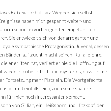
öhne der Luna
†œ hat Lara Wegner sich selbst
Ereignisse haben mich gespannt weiter- und
Autorin schon im vorherigen Teil eingeführt ein,
ch. Sie entwickelt sich von der arroganten und
 loyale sympathische Protagonistin. Juvenal, dessen
en Bänden auftaucht, macht seinem Ruf alle Ehre.
ie er erlitten hat, verliert er nie die Hoffnung auf
nt wieder so überirdisch und mysteriös, dass ich mir
ner Fortsetzung mehr Platz ein. Die Wortgefechte
üsant und einfallsreich, auch seine spätere
ihn für mich noch interessanter gemacht.
sohn von Gillian, ein Heißsporn und Hitzkopf, den