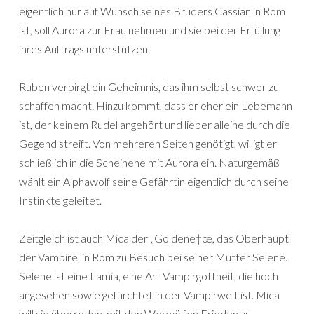
eigentlich nur auf Wunsch seines Bruders Cassian in Rom
ist, soll Aurora zur Frau nehmen und sie bei der Erfüllung
ihres Auftrags unterstützen.
Ruben verbirgt ein Geheimnis, das ihm selbst schwer zu
schaffen macht. Hinzu kommt, dass er eher ein Lebemann
ist, der keinem Rudel angehört und lieber alleine durch die
Gegend streift. Von mehreren Seiten genötigt, willigt er
schließlich in die Scheinehe mit Aurora ein. Naturgemäß
wählt ein Alphawolf seine Gefährtin eigentlich durch seine
Instinkte geleitet.
Zeitgleich ist auch Mica der „Goldene†œ, das Oberhaupt
der Vampire, in Rom zu Besuch bei seiner Mutter Selene.
Selene ist eine Lamia, eine Art Vampirgottheit, die hoch
angesehen sowie gefürchtet in der Vampirwelt ist. Mica
will sie überreden, mit den Werwölfen Frieden zu