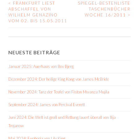
<
FRANKFURT LIEST
SPIEGEL-BESTENLISTE
BEITRAGS-
ABSCHAFFEL VON
TASCHENBÜCHER
WILHELM GENAZINO
WOCHE 16/2011
>
NAVIGATION
VOM 02. BIS 15.05.2011
NEUESTE BEITRÄGE
Januar 2025: Auerhaus von Bov Bjerg
Dezember 2024: Der heilige King Kong von James McBride
November 2024: Tanz der Teufel von Fiston Mwanza Mujila
September 2024: James von Percival Everett
Juni 2024: Die Welt ist groß und Rettung lauert überall von Ilija
Trojanow
Mai 2024: Euphoria von Lily King