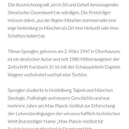
Die Auszeichnung will „
ein in Stil und Gehalt herausragendes
literarisches Gesamtwerk
†œ würdigen. Die Preisträger
müssen dabei „
aus der Region München stammen oder eine
enge Verbindung zu München als Ort ihrer Herkunft oder ihres
Schaffens haben
†œ.
Tilman Spengler, geboren am 2. März 1947 in Oberhausen,
ist ein deutscher Autor und seit 1980 Mitherausgeber der
Zeitschrift Kursbuch. Er ist mit der Schauspielerin Daphne
Wagner verheiratet und hat eine Tochter.
Spengler studierte in Heidelberg, Taipeh und München
Sinologie, Politologie und neuere Geschichte und war
mehrere Jahre am Max-Planck-Institut zur Erforschung
der Lebensbedingungen der wissenschaftlich-technischen
Welt (kurzzeitiger Name „Max-Planck-Institut für
Sozialwissenschaften†œ) in Starnberg tätig.