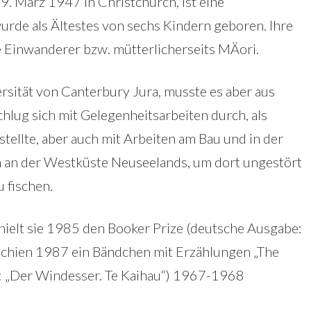
9. März 1947 in Christchurch, ist eine
wurde als Ältestes von sechs Kindern geboren. Ihre
 Einwanderer bzw. mütterlicherseits MÄori.
rsität von Canterbury Jura, musste es aber aus
chlug sich mit Gelegenheitsarbeiten durch, als
tellte, aber auch mit Arbeiten am Bau und in der
rm an der Westküste Neuseelands, um dort ungestört
u fischen.
hielt sie 1985 den Booker Prize (deutsche Ausgabe:
schien 1987 ein Bändchen mit Erzählungen „The
2: „Der Windesser. Te Kaihau“) 1967-1968