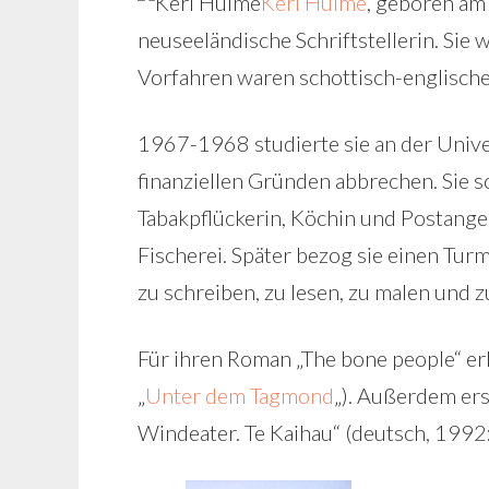
Keri Hulme
, geboren am 
neuseeländische Schriftstellerin. Sie 
Vorfahren waren schottisch-englische
1967-1968 studierte sie an der Unive
finanziellen Gründen abbrechen. Sie s
Tabakpflückerin, Köchin und Postanges
Fischerei. Später bezog sie einen Tu
zu schreiben, zu lesen, zu malen und z
Für ihren Roman „The bone people“ er
„
Unter dem Tagmond
„). Außerdem er
Windeater. Te Kaihau“ (deutsch, 199