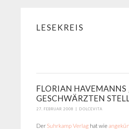
LESEKREIS
Springe
zum
Inhalt
FLORIAN HAVEMANNS 
GESCHWÄRZTEN STELL
27. FEBRUAR 2008
|
DOLCEVITA
Der
Suhrkamp Verlag
hat wie
angekün