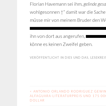
Florian Havemann sei ihm,
gelinde
gesa
wohlgesonnen †“ damit war die Sache f
müsse mir von meinem Bruder den Wo
ihn von dort aus angerufen,
könne es keinen Zweifel geben.
VERÖFFENTLICHT IN
DIES UND DAS
,
LESEKREI
<
ANTONIO ORLANDO RODRIGUEZ GEWI
BEITRAGS-
ALFAGUARA-LITERATURPREIS UND 175 00
DOLLAR