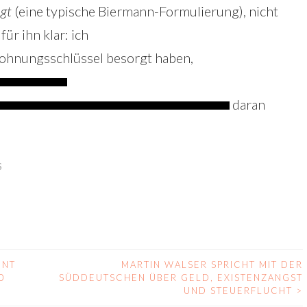
gt
(eine typische Biermann-Formulierung), nicht
ür ihn klar: ich
hnungsschlüssel besorgt haben,
daran
S
NNT
MARTIN WALSER SPRICHT MIT DER
0
SÜDDEUTSCHEN ÜBER GELD, EXISTENZANGST
UND STEUERFLUCHT
>