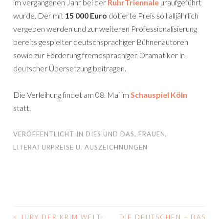
im vergangenen Jahr bei der
RuhrTriennale
uraufgeführt
wurde. Der mit
15 000 Euro
dotierte Preis soll alljährlich
vergeben werden und zur weiteren Professionalisierung
bereits gespielter deutschsprachiger Bühnenautoren
sowie zur Förderung fremdsprachiger Dramatiker in
deutscher Übersetzung beitragen.
Die Verleihung findet am 08. Mai im
Schauspiel Köln
statt.
VERÖFFENTLICHT IN
DIES UND DAS
,
FRAUEN
,
LITERATURPREISE U. AUSZEICHNUNGEN
<
JURY DER KRIMIWELT-
DIE DEUTSCHEN – DAS