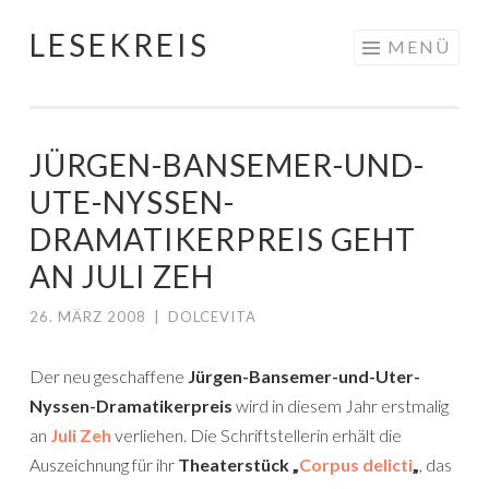
LESEKREIS
Springe
MENÜ
zum
Inhalt
JÜRGEN-BANSEMER-UND-
UTE-NYSSEN-
DRAMATIKERPREIS GEHT
AN JULI ZEH
26. MÄRZ 2008
|
DOLCEVITA
Der neu geschaffene
Jürgen-Bansemer-und-Uter-
Nyssen-Dramatikerpreis
wird in diesem Jahr erstmalig
an
Juli Zeh
verliehen. Die Schriftstellerin erhält die
Auszeichnung für ihr
Theaterstück „
Corpus delicti
„
, das