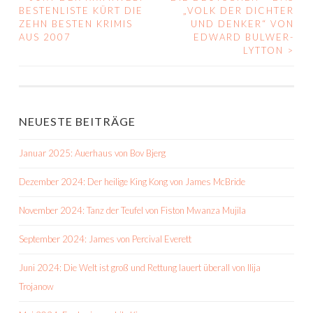
BEITRAGS-
BESTENLISTE KÜRT DIE
„VOLK DER DICHTER
ZEHN BESTEN KRIMIS
UND DENKER“ VON
NAVIGATION
AUS 2007
EDWARD BULWER-
LYTTON
>
NEUESTE BEITRÄGE
Januar 2025: Auerhaus von Bov Bjerg
Dezember 2024: Der heilige King Kong von James McBride
November 2024: Tanz der Teufel von Fiston Mwanza Mujila
September 2024: James von Percival Everett
Juni 2024: Die Welt ist groß und Rettung lauert überall von Ilija
Trojanow