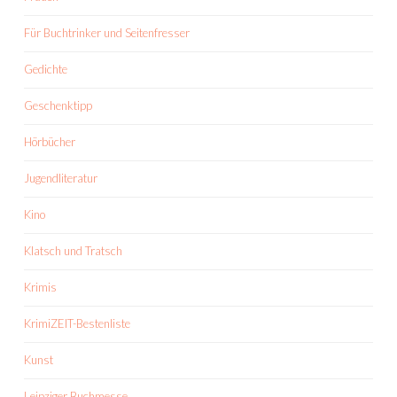
Für Buchtrinker und Seitenfresser
Gedichte
Geschenktipp
Hörbücher
Jugendliteratur
Kino
Klatsch und Tratsch
Krimis
KrimiZEIT-Bestenliste
Kunst
Leipziger Buchmesse