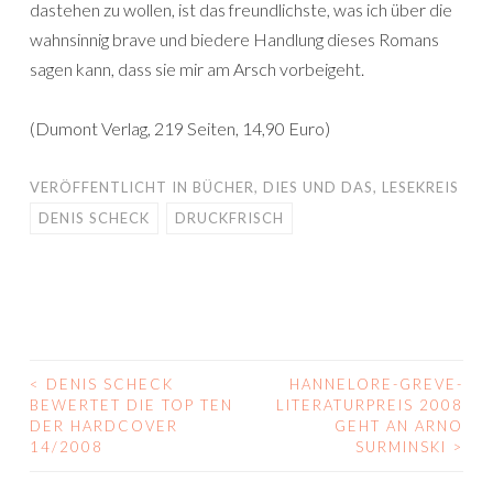
dastehen zu wollen, ist das freundlichste, was ich über die
wahnsinnig brave und biedere Handlung dieses Romans
sagen kann, dass sie mir am Arsch vorbeigeht.
(Dumont Verlag, 219 Seiten, 14,90 Euro)
VERÖFFENTLICHT IN
BÜCHER
,
DIES UND DAS
,
LESEKREIS
DENIS SCHECK
DRUCKFRISCH
<
DENIS SCHECK
HANNELORE-GREVE-
BEITRAGS-
BEWERTET DIE TOP TEN
LITERATURPREIS 2008
DER HARDCOVER
GEHT AN ARNO
NAVIGATION
14/2008
SURMINSKI
>