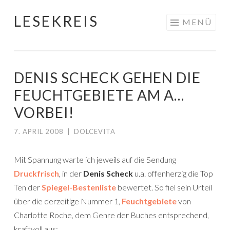
LESEKREIS
Springe
MENÜ
zum
Inhalt
DENIS SCHECK GEHEN DIE
FEUCHTGEBIETE AM A…
VORBEI!
7. APRIL 2008
|
DOLCEVITA
Mit Spannung warte ich jeweils auf die Sendung
Druckfrisch
, in der
Denis Scheck
u.a. offenherzig die Top
Ten der
Spiegel-Bestenliste
bewertet. So fiel sein Urteil
über die derzeitige Nummer 1,
Feuchtgebiete
von
Charlotte Roche, dem Genre der Buches entsprechend,
kraftvoll aus: