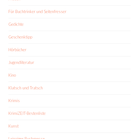
Für Buchtrinker und Seitenfresser
Gedichte
Geschenktipp
Hörbücher
Jugendliteratur
Kino
Klatsch und Tratsch
Krimis
KrimiZEIT-Bestenliste
Kunst
Leipziger Buchmesse