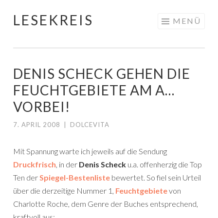
LESEKREIS
Springe
MENÜ
zum
Inhalt
DENIS SCHECK GEHEN DIE
FEUCHTGEBIETE AM A…
VORBEI!
7. APRIL 2008
|
DOLCEVITA
Mit Spannung warte ich jeweils auf die Sendung
Druckfrisch
, in der
Denis Scheck
u.a. offenherzig die Top
Ten der
Spiegel-Bestenliste
bewertet. So fiel sein Urteil
über die derzeitige Nummer 1,
Feuchtgebiete
von
Charlotte Roche, dem Genre der Buches entsprechend,
kraftvoll aus: