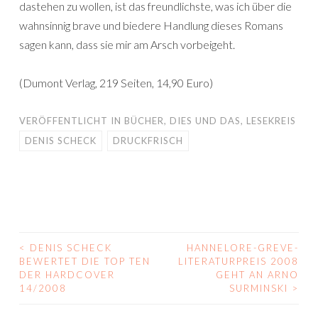
dastehen zu wollen, ist das freundlichste, was ich über die
wahnsinnig brave und biedere Handlung dieses Romans
sagen kann, dass sie mir am Arsch vorbeigeht.
(Dumont Verlag, 219 Seiten, 14,90 Euro)
VERÖFFENTLICHT IN
BÜCHER
,
DIES UND DAS
,
LESEKREIS
DENIS SCHECK
DRUCKFRISCH
<
DENIS SCHECK
HANNELORE-GREVE-
BEITRAGS-
BEWERTET DIE TOP TEN
LITERATURPREIS 2008
DER HARDCOVER
GEHT AN ARNO
NAVIGATION
14/2008
SURMINSKI
>