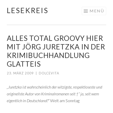
LESEKREIS
Springe
MENÜ
zum
Inhalt
ALLES TOTAL GROOVY HIER
MIT JÖRG JURETZKA IN DER
KRIMIBUCHHANDLUNG
GLATTEIS
23. MÄRZ 2009
|
DOLCEVITA
„Juretzka ist wahrscheinlich der witzigste, respektloseste und
originellste Autor von Kriminalromanen seit †“ ja, seit wem
eigentlich in Deutschland?“
Welt am Sonntag