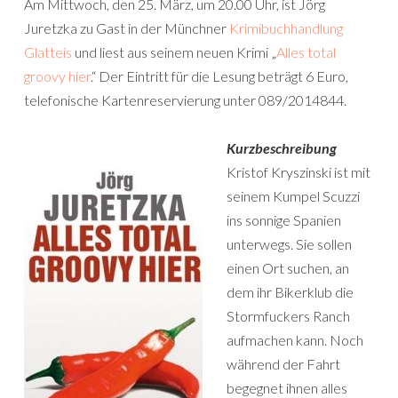
Am Mittwoch, den 25. März, um 20.00 Uhr, ist Jörg
Juretzka zu Gast in der Münchner
Krimibuchhandlung
Glatteis
und liest aus seinem neuen Krimi „
Alles total
groovy hier
.“ Der Eintritt für die Lesung beträgt 6 Euro,
telefonische Kartenreservierung unter 089/2014844.
Kurzbeschreibung
Kristof Kryszinski ist mit
seinem Kumpel Scuzzi
ins sonnige Spanien
unterwegs. Sie sollen
einen Ort suchen, an
dem ihr Bikerklub die
Stormfuckers Ranch
aufmachen kann. Noch
während der Fahrt
begegnet ihnen alles