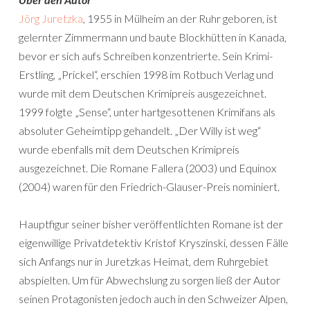
Jörg Juretzka
, 1955 in Mülheim an der Ruhr geboren, ist
gelernter Zimmermann und baute Blockhütten in Kanada,
bevor er sich aufs Schreiben konzentrierte. Sein Krimi-
Erstling, „Prickel“, erschien 1998 im Rotbuch Verlag und
wurde mit dem Deutschen Krimipreis ausgezeichnet.
1999 folgte „Sense“, unter hartgesottenen Krimifans als
absoluter Geheimtipp gehandelt. „Der Willy ist weg“
wurde ebenfalls mit dem Deutschen Krimipreis
ausgezeichnet. Die Romane Fallera (2003) und Equinox
(2004) waren für den Friedrich-Glauser-Preis nominiert.
Hauptfigur seiner bisher veröffentlichten Romane ist der
eigenwillige Privatdetektiv Kristof Kryszinski, dessen Fälle
sich Anfangs nur in Juretzkas Heimat, dem Ruhrgebiet
abspielten. Um für Abwechslung zu sorgen ließ der Autor
seinen Protagonisten jedoch auch in den Schweizer Alpen,