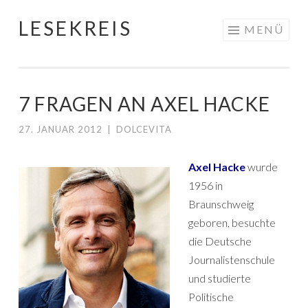
LESEKREIS
Springe
MENÜ
zum
Inhalt
7 FRAGEN AN AXEL HACKE
27. JANUAR 2012
|
DOLCEVITA
Axel Hacke
wurde
1956 in
Braunschweig
geboren, besuchte
die Deutsche
Journalistenschule
und studierte
Politische