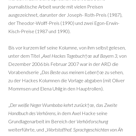
journalistische Arbeit wurde mit vielen Preisen
ausgezeichnet, darunter der Joseph- Roth-Preis (1987),
der Theodor-Wolff-Preis (1990) und zwei Egon-Erwin-
Kisch-Preise (1987 und 1990).
Bis vor kurzem lief seine Kolumne, von ihm selbst gelesen,
unter dem Titel „
Axel Hackes Tagebuch
†œ auf
Bayern 3
, von
Dezember 2006 bis Februar 2007 war in der ARD die
Vorabendserie „
Das Beste aus meinem Leben
†œ zu sehen,
zu der Hackes Kolumnen die Vorlage abgaben (mit Oliver
Mommsen und Elena Uhlig in den Hauptrollen).
„
Der weiße Neger Wumbaba kehrt zurück
†œ, das
Zweite
Handbuch des Verhörens
, in dem Axel Hacke seine
Grundlagenarbeit im Bereich der
Verhörforschung
weiterführte, und „
Wortstoffhof. Sprachgeschichten von Äh