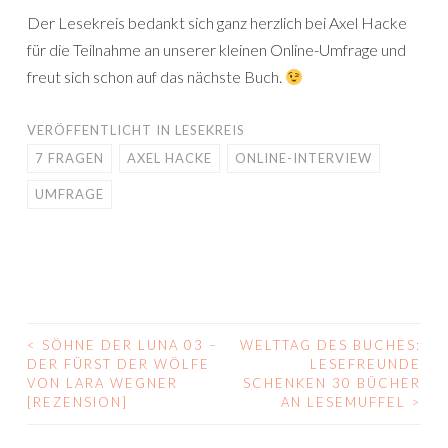
Der Lesekreis bedankt sich ganz herzlich bei Axel Hacke
für die Teilnahme an unserer kleinen Online-Umfrage und
freut sich schon auf das nächste Buch.
VERÖFFENTLICHT IN
LESEKREIS
7 FRAGEN
AXEL HACKE
ONLINE-INTERVIEW
UMFRAGE
<
SÖHNE DER LUNA 03 –
WELTTAG DES BUCHES:
BEITRAGS-
DER FÜRST DER WÖLFE
LESEFREUNDE
VON LARA WEGNER
SCHENKEN 30 BÜCHER
NAVIGATION
[REZENSION]
AN LESEMUFFEL
>