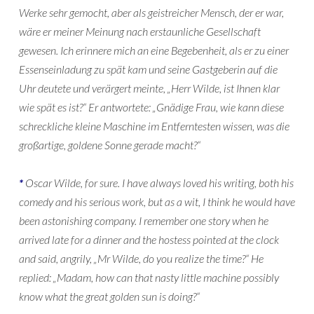
Werke sehr gemocht, aber als geistreicher Mensch, der er war,
wäre er meiner Meinung nach erstaunliche Gesellschaft
gewesen. Ich erinnere mich an eine Begebenheit, als er zu einer
Essenseinladung zu spät kam und seine Gastgeberin auf die
Uhr deutete und verärgert meinte, „Herr Wilde, ist Ihnen klar
wie spät es ist?“ Er antwortete: „Gnädige Frau, wie kann diese
schreckliche kleine Maschine im Entferntesten wissen, was die
großartige, goldene Sonne gerade macht?“
*
Oscar Wilde, for sure. I have always loved his writing, both his
comedy and his serious work, but as a wit, I think he would have
been astonishing company. I remember one story when he
arrived late for a dinner and the hostess pointed at the clock
and said, angrily, „Mr Wilde, do you realize the time?“ He
replied: „Madam, how can that nasty little machine possibly
know what the great golden sun is doing?“