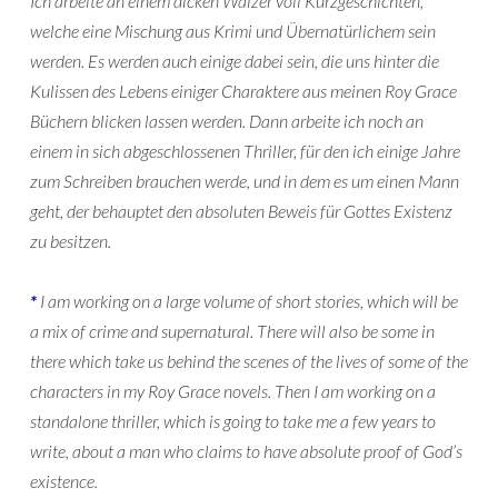
Ich arbeite an einem dicken Wälzer voll Kurzgeschichten,
welche eine Mischung aus Krimi und Übernatürlichem sein
werden. Es werden auch einige dabei sein, die uns hinter die
Kulissen des Lebens einiger Charaktere aus meinen Roy Grace
Büchern blicken lassen werden. Dann arbeite ich noch an
einem in sich abgeschlossenen Thriller, für den ich einige Jahre
zum Schreiben brauchen werde, und in dem es um einen Mann
geht, der behauptet den absoluten Beweis für Gottes Existenz
zu besitzen.
*
I am working on a large volume of short stories, which will be
a mix of crime and supernatural. There will also be some in
there which take us behind the scenes of the lives of some of the
characters in my Roy Grace novels. Then I am working on a
standalone thriller, which is going to take me a few years to
write, about a man who claims to have absolute proof of God’s
existence.