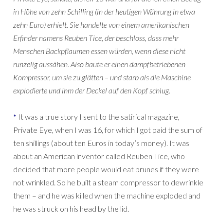
in Höhe von zehn Schilling (in der heutigen Währung in etwa
zehn Euro) erhielt. Sie handelte von einem amerikanischen
Erfinder namens Reuben Tice, der beschloss, dass mehr
Menschen Backpflaumen essen würden, wenn diese nicht
runzelig aussähen. Also baute er einen dampfbetriebenen
Kompressor, um sie zu glätten – und starb als die Maschine
explodierte und ihm der Deckel auf den Kopf schlug.
*
It was a true story I sent to the satirical magazine,
Private Eye, when I was 16, for which I got paid the sum of
ten shillings (about ten Euros in today’s money). It was
about an American inventor called Reuben Tice, who
decided that more people would eat prunes if they were
not wrinkled. So he built a steam compressor to dewrinkle
them – and he was killed when the machine exploded and
he was struck on his head by the lid.