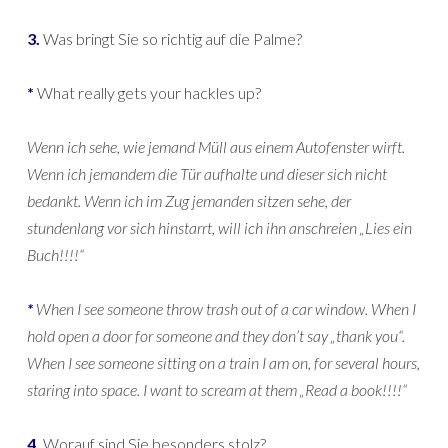
3.
Was bringt Sie so richtig auf die Palme?
*
What really gets your hackles up?
Wenn ich sehe, wie jemand Müll aus einem Autofenster wirft.
Wenn ich jemandem die Tür aufhalte und dieser sich nicht
bedankt. Wenn ich im Zug jemanden sitzen sehe, der
stundenlang vor sich hinstarrt, will ich ihn anschreien „Lies ein
Buch!!!!“
*
When I see someone throw trash out of a car window. When I
hold open a door for someone and they don’t say „thank you“.
When I see someone sitting on a train I am on, for several hours,
staring into space. I want to scream at them „Read a book!!!!“
4.
Worauf sind Sie besonders stolz?