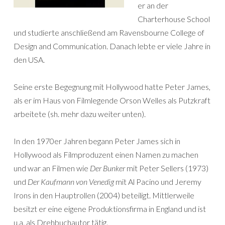
er an der
Charterhouse School
und studierte anschließend am Ravensbourne College of
Design and Communication. Danach lebte er viele Jahre in
den USA.
Seine erste Begegnung mit Hollywood hatte Peter James,
als er im Haus von Filmlegende Orson Welles als Putzkraft
arbeitete (sh. mehr dazu weiter unten).
In den 1970er Jahren begann Peter James sich in
Hollywood als Filmproduzent einen Namen zu machen
und war an Filmen wie
Der Bunker
mit Peter Sellers (1973)
und
Der Kaufmann von Venedig
mit Al Pacino und Jeremy
Irons in den Hauptrollen (2004) beteiligt. Mittlerweile
besitzt er eine eigene Produktionsfirma in England und ist
u.a. als Drehbuchautor tätig.