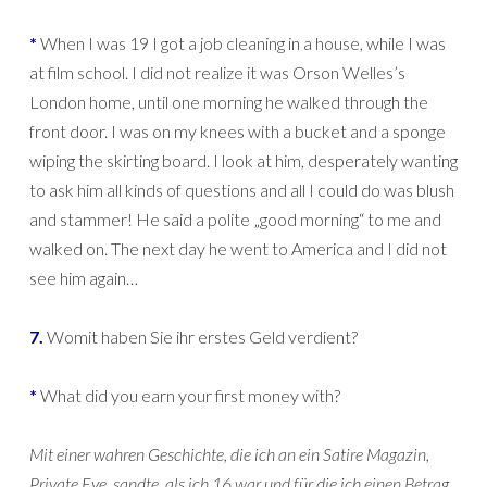
*
When I was 19 I got a job cleaning in a house, while I was
at film school. I did not realize it was Orson Welles’s
London home, until one morning he walked through the
front door. I was on my knees with a bucket and a sponge
wiping the skirting board. I look at him, desperately wanting
to ask him all kinds of questions and all I could do was blush
and stammer! He said a polite „good morning“ to me and
walked on. The next day he went to America and I did not
see him again…
7.
Womit haben Sie ihr erstes Geld verdient?
*
What did you earn your first money with?
Mit einer wahren Geschichte, die ich an ein Satire Magazin,
Private Eye, sandte, als ich 16 war und für die ich einen Betrag