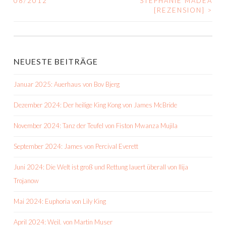
08/2012
STEPHANIE MADEA
NAVIGATION
[REZENSION]
>
NEUESTE BEITRÄGE
Januar 2025: Auerhaus von Bov Bjerg
Dezember 2024: Der heilige King Kong von James McBride
November 2024: Tanz der Teufel von Fiston Mwanza Mujila
September 2024: James von Percival Everett
Juni 2024: Die Welt ist groß und Rettung lauert überall von Ilija
Trojanow
Mai 2024: Euphoria von Lily King
April 2024: Weil. von Martin Muser