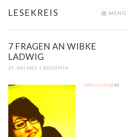
LESEKREIS
Springe
MENÜ
zum
Inhalt
7 FRAGEN AN WIBKE
LADWIG
27. JULI 2012
|
DOLCEVITA
Wibke Ladwig
ist