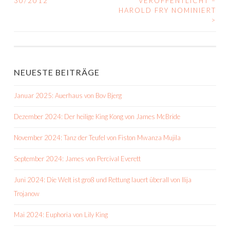
30/2012
VERÖFFENTLICHT –
NAVIGATION
HAROLD FRY NOMINIERT
>
NEUESTE BEITRÄGE
Januar 2025: Auerhaus von Bov Bjerg
Dezember 2024: Der heilige King Kong von James McBride
November 2024: Tanz der Teufel von Fiston Mwanza Mujila
September 2024: James von Percival Everett
Juni 2024: Die Welt ist groß und Rettung lauert überall von Ilija
Trojanow
Mai 2024: Euphoria von Lily King