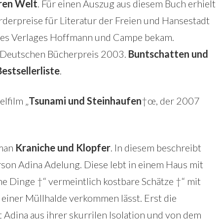
eren Welt
. Für einen Auszug aus diesem Buch erhielt
rderpreise für Literatur der Freien und Hansestadt
des Verlages Hoffmann und Campe bekam.
n Deutschen Bücherpreis 2003.
Buntschatten und
estsellerliste
.
lfilm „
Tsunami und Steinhaufen
†œ, der 2007
oman
Kraniche und Klopfer
. In diesem beschreibt
rson Adina Adelung. Diese lebt in einem Haus mit
e Dinge †“ vermeintlich kostbare Schätze †“ mit
 einer Müllhalde verkommen lässt. Erst die
 Adina aus ihrer skurrilen Isolation und von dem