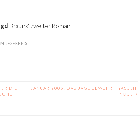
agd
Brauns‘ zweiter Roman.
M LESEKREIS
ER DIE
JANUAR 2006: DAS JAGDGEWEHR – YASUSHI
OONE –
INOUE
>