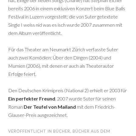
hat. Einige der neuen Songs (Charlie) hat Stephan Eicher
bereits 2006 in einem exklusiven Konzert beim Blue Balls
Festival in Luzern vorgestellt; die von Suter getextete
Single I weiss nid was es isch wurde 2007 zusammen mit
dem Album veröffentlicht.
Für das Theater am Neumarkt Zürich verfasste Suter
auch zwei Komödien: Über den Dingen (2004) und
Mumien (2006), mit denen er auch als Theaterautor
Erfolge feiert.
Den Deutschen Krimipreis (National 2) erhielt er 2003 für
Ein perfekter Freund
. 2007 wurde Suter für seinen
Roman
Der Teufel von Mailand
mit dem Friedrich-
Glauser-Preis ausgezeichnet.
VERÖFFENTLICHT IN
BÜCHER
,
BÜCHER AUS DEM