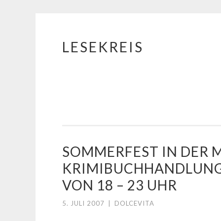
LESEKREIS
Springe
zum
Inhalt
SOMMERFEST IN DER
KRIMIBUCHHANDLUNG G
VON 18 – 23 UHR
5. JULI 2007
|
DOLCEVITA