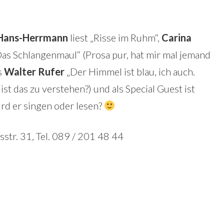
Hans-Herrmann
liest „Risse im Ruhm“,
Carina
as Schlangenmaul“ (Prosa pur, hat mir mal jemand
s
Walter Rufer
„Der Himmel ist blau, ich auch.
st das zu verstehen?) und als Special Guest ist
d er singen oder lesen?
str. 31, Tel. 089 / 201 48 44