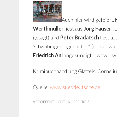
Auch hier wird gefeiert.
Werthmüller
liest aus
Jörg Fauser
„D
gesagt) und
Peter Bradatsch
liest au
Schwabinger Tagebücher“ (oops – wie i
Friedrich Ani
angekündigt – wow – wir
Krimibuchhandlung Glatteis, Cornelius
Quelle:
www.sueddeutsche.de
VERÖFFENTLICHT IN
LESEKREIS