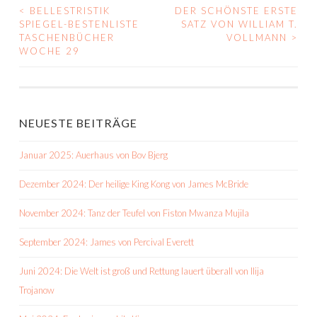
<
BELLESTRISTIK
DER SCHÖNSTE ERSTE
BEITRAGS-
SPIEGEL-BESTENLISTE
SATZ VON WILLIAM T.
TASCHENBÜCHER
VOLLMANN
>
NAVIGATION
WOCHE 29
NEUESTE BEITRÄGE
Januar 2025: Auerhaus von Bov Bjerg
Dezember 2024: Der heilige King Kong von James McBride
November 2024: Tanz der Teufel von Fiston Mwanza Mujila
September 2024: James von Percival Everett
Juni 2024: Die Welt ist groß und Rettung lauert überall von Ilija
Trojanow