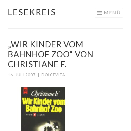
LESEKREIS
Springe
MENÜ
zum
Inhalt
„WIR KINDER VOM
BAHNHOF ZOO“ VON
CHRISTIANE F.
16. JULI 2007
|
DOLCEVITA