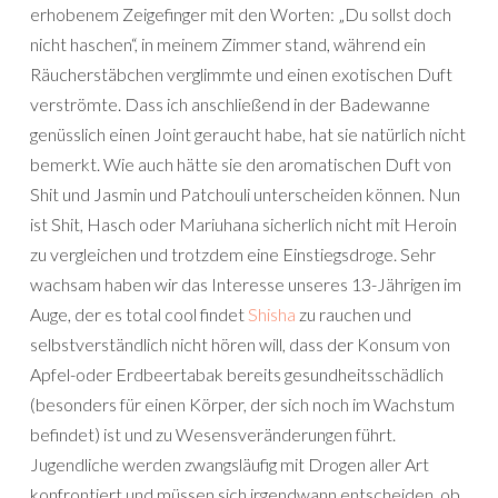
erhobenem Zeigefinger mit den Worten: „Du sollst doch
nicht haschen“, in meinem Zimmer stand, während ein
Räucherstäbchen verglimmte und einen exotischen Duft
verströmte. Dass ich anschließend in der Badewanne
genüsslich einen Joint geraucht habe, hat sie natürlich nicht
bemerkt. Wie auch hätte sie den aromatischen Duft von
Shit und Jasmin und Patchouli unterscheiden können. Nun
ist Shit, Hasch oder Mariuhana sicherlich nicht mit Heroin
zu vergleichen und trotzdem eine Einstiegsdroge. Sehr
wachsam haben wir das Interesse unseres 13-Jährigen im
Auge, der es total cool findet
Shisha
zu rauchen und
selbstverständlich nicht hören will, dass der Konsum von
Apfel-oder Erdbeertabak bereits gesundheitsschädlich
(besonders für einen Körper, der sich noch im Wachstum
befindet) ist und zu Wesensveränderungen führt.
Jugendliche werden zwangsläufig mit Drogen aller Art
konfrontiert und müssen sich irgendwann entscheiden, ob