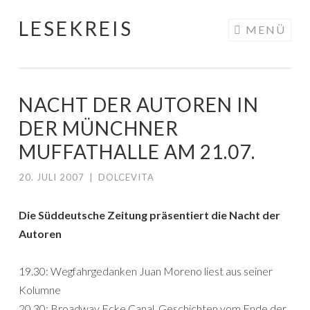
LESEKREIS
Springe
MENÜ
zum
Inhalt
NACHT DER AUTOREN IN
DER MÜNCHNER
MUFFATHALLE AM 21.07.
20. JULI 2007
|
DOLCEVITA
Die Süddeutsche Zeitung präsentiert die Nacht der
Autoren
19.30: Wegfahrgedanken Juan Moreno liest aus seiner
Kolumne
20.30: Broadway Ecke Canal, Geschichten vom Ende der