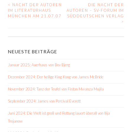
<
NACHT DER AUTOREN
DIE NACHT DER
BEITRAGS-
IM LITERATURHAUS
AUTOREN – SV-FORUM IM
MÜNCHEN AM 21.07.07
SÜDDEUTSCHEN VERLAG
NAVIGATION
>
NEUESTE BEITRÄGE
Januar 2025: Auerhaus von Bov Bjerg
Dezember 2024: Der heilige King Kong von James McBride
November 2024: Tanz der Teufel von Fiston Mwanza Mujila
September 2024: James von Percival Everett
Juni 2024: Die Welt ist groß und Rettung lauert überall von Ilija
Trojanow