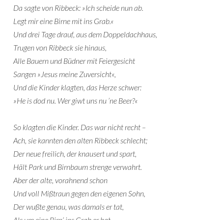
Da sagte von Ribbeck: »Ich scheide nun ab.
Legt mir eine Birne mit ins Grab.«
Und drei Tage drauf, aus dem Doppeldachhaus,
Trugen von Ribbeck sie hinaus,
Alle Bauern und Büdner mit Feiergesicht
Sangen »Jesus meine Zuversicht«,
Und die Kinder klagten, das Herze schwer:
»He is dod nu. Wer giwt uns nu ’ne Beer?«
So klagten die Kinder. Das war nicht recht –
Ach, sie kannten den alten Ribbeck schlecht;
Der neue freilich, der knausert und spart,
Hält Park und Birnbaum strenge verwahrt.
Aber der alte, vorahnend schon
Und voll Mißtraun gegen den eigenen Sohn,
Der wußte genau, was damals er tat,
Als um eine Birn‘ ins Grab er bat,