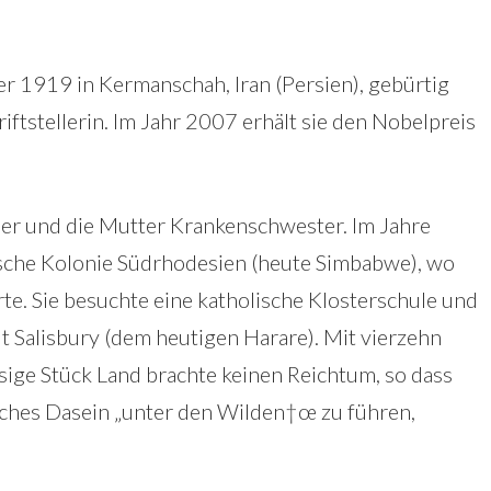
r 1919 in Kermanschah, Iran (Persien), gebürtig
hriftstellerin. Im Jahr 2007 erhält sie den Nobelpreis
zier und die Mutter Krankenschwester. Im Jahre
tische Kolonie Südrhodesien (heute Simbabwe), wo
rte. Sie besuchte eine katholische Klosterschule und
dt Salisbury (dem heutigen Harare). Mit vierzehn
esige Stück Land brachte keinen Reichtum, so dass
isches Dasein „unter den Wilden†œ zu führen,