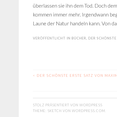
überlassen sie ihn dem Tod. Doch dem 
kommen immer mehr. Irgendwann begrei
Laune der Natur handeln kann. Von da 
VERÖFFENTLICHT IN
BÜCHER
,
DER SCHÖNSTE
<
DER SCHÖNSTE ERSTE SATZ VON MAXI
BEITRAGS-
NAVIGATION
STOLZ PRÄSENTIERT VON WORDPRESS
THEME: SKETCH VON
WORDPRESS.COM
.