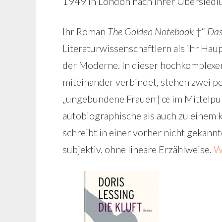
1949 in London nach ihrer Übersiedl
Ihr Roman
The Golden Notebook
†“
Das
Literaturwissenschaftlern als ihr Haup
der Moderne. In dieser hochkomplexen
miteinander verbindet, stehen zwei pol
„ungebundene Frauen†œ im Mittelpunk
autobiographische als auch zu einem 
schreibt in einer vorher nicht gekann
subjektiv, ohne lineare Erzählweise.
W