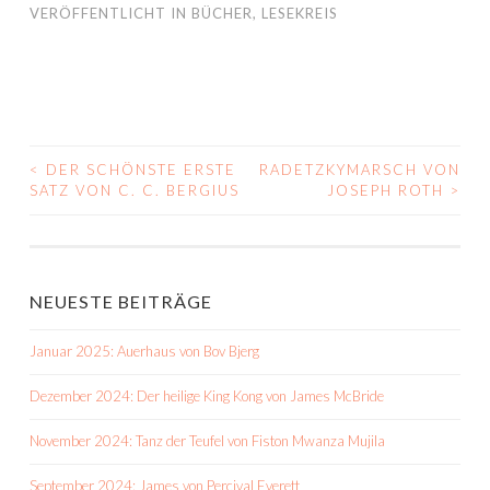
VERÖFFENTLICHT IN
BÜCHER
,
LESEKREIS
<
DER SCHÖNSTE ERSTE
RADETZKYMARSCH VON
BEITRAGS-
SATZ VON C. C. BERGIUS
JOSEPH ROTH
>
NAVIGATION
NEUESTE BEITRÄGE
Januar 2025: Auerhaus von Bov Bjerg
Dezember 2024: Der heilige King Kong von James McBride
November 2024: Tanz der Teufel von Fiston Mwanza Mujila
September 2024: James von Percival Everett