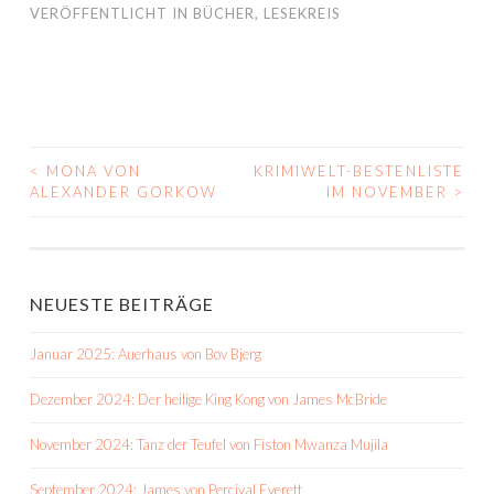
VERÖFFENTLICHT IN
BÜCHER
,
LESEKREIS
<
MONA VON
KRIMIWELT-BESTENLISTE
BEITRAGS-
ALEXANDER GORKOW
IM NOVEMBER
>
NAVIGATION
NEUESTE BEITRÄGE
Januar 2025: Auerhaus von Bov Bjerg
Dezember 2024: Der heilige King Kong von James McBride
November 2024: Tanz der Teufel von Fiston Mwanza Mujila
September 2024: James von Percival Everett