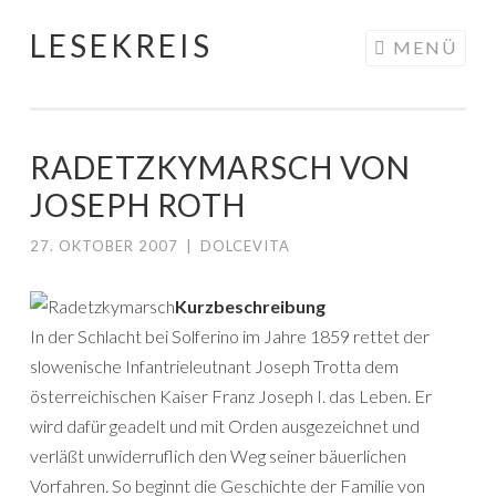
LESEKREIS
Springe
MENÜ
zum
Inhalt
RADETZKYMARSCH VON
JOSEPH ROTH
27. OKTOBER 2007
|
DOLCEVITA
Kurzbeschreibung
In der Schlacht bei Solferino im Jahre 1859 rettet der
slowenische Infantrieleutnant Joseph Trotta dem
österreichischen Kaiser Franz Joseph I. das Leben. Er
wird dafür geadelt und mit Orden ausgezeichnet und
verläßt unwiderruflich den Weg seiner bäuerlichen
Vorfahren. So beginnt die Geschichte der Familie von