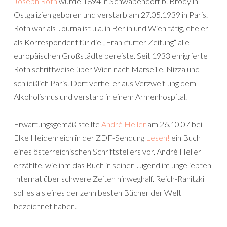
Joseph Roth
wurde 1894 in Schwabendorf b. Brody in
Ostgalizien geboren und verstarb am 27.05.1939 in Paris.
Roth war als Journalist u.a. in Berlin und Wien tätig, ehe er
als Korrespondent für die „Frankfurter Zeitung“ alle
europäischen Großstädte bereiste. Seit 1933 emigrierte
Roth schrittweise über Wien nach Marseille, Nizza und
schließlich Paris. Dort verfiel er aus Verzweiflung dem
Alkoholismus und verstarb in einem Armenhospital.
Erwartungsgemäß stellte
André Heller
am 26.10.07 bei
Elke Heidenreich in der ZDF-Sendung
Lesen!
ein Buch
eines österreichischen Schriftstellers vor. André Heller
erzählte, wie ihm das Buch in seiner Jugend im ungeliebten
Internat über schwere Zeiten hinweghalf. Reich-Ranitzki
soll es als eines der zehn besten Bücher der Welt
bezeichnet haben.