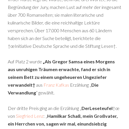
Begründung der Jury, machen Lust auf mehr der insgesamt
über 700 Romanseiten; sie malen literarische und
kulinarische Bilder, die eine reichhaltige Lektüre
versprechen. Über 17.000 Menschen aus 60 Ländern
haben sich an der Suche beteiligt, berichtete die
†œInitiative Deutsche Sprache und die Stiftung Lesen†.
Auf Platz 2 wurde
„Als Gregor Samsa eines Morgens
aus unruhigen Träumen erwachte, fand er sich in
seinem Bett zu einem ungeheueren Ungeziefer
verwandelt†
aus
Franz Kafkas
Erzählung „
Die
Verwandlung
“ gewählt.
Der dritte Preis ging an die Erzählung „
DerLeseteufel
†œ
von
Siegfried Lenz
: „
Hamilkar Schaß, mein Großvater,
ein Herrchen von, sagen wir mal, einundsiebzig