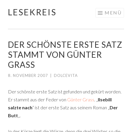
LESEKREIS
Springe
MENÜ
zum
Inhalt
DER SCHÖNSTE ERSTE SATZ
STAMMT VON GÜNTER
GRASS
8. NOVEMBER 2007
|
DOLCEVITA
Der schönste erste Satz ist gefunden und gekürt worden.
Er stammt aus der Feder von
Günter Grass
. „
Ilsebill
salzte nach
“ ist der erste Satz aus seinem Roman „
Der
Butt
„.
In der Kürze liegt die Würze, denn die drei Wörter, so die