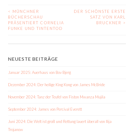
<
MÜNCHNER
DER SCHÖNSTE ERSTE
BEITRAGS-
BÜCHERSCHAU
SATZ VON KARL
PRÄSENTIERT CORNELIA
BRUCKNER
>
NAVIGATION
FUNKE UND TINTENTOD
NEUESTE BEITRÄGE
Januar 2025: Auerhaus von Bov Bjerg
Dezember 2024: Der heilige King Kong von James McBride
November 2024: Tanz der Teufel von Fiston Mwanza Mujila
September 2024: James von Percival Everett
Juni 2024: Die Welt ist groß und Rettung lauert überall von Ilija
Trojanow