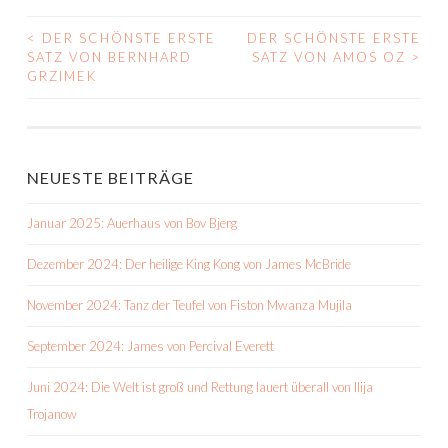
<
DER SCHÖNSTE ERSTE
DER SCHÖNSTE ERSTE
BEITRAGS-
SATZ VON BERNHARD
SATZ VON AMOS OZ
>
GRZIMEK
NAVIGATION
NEUESTE BEITRÄGE
Januar 2025: Auerhaus von Bov Bjerg
Dezember 2024: Der heilige King Kong von James McBride
November 2024: Tanz der Teufel von Fiston Mwanza Mujila
September 2024: James von Percival Everett
Juni 2024: Die Welt ist groß und Rettung lauert überall von Ilija
Trojanow