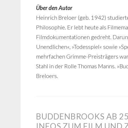
Über den Autor
Heinrich Breloer (geb. 1942) studier
Philosophie. Er lebt heute als Filmem
Filmdokumentationen gedreht. Darunt
Unendlichen«, »Todesspiel« sowie »Spe
mehrfachen Grimme-Preisträgers war
Stahl in der Rolle Thomas Manns. »Bud
Breloers.
BUDDENBROOKS AB 25.
INFOS ZUM FILM UND