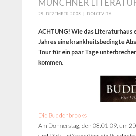
MÜNCHNER LITERATU
29. DEZEMBER 2008
|
DOLCEVITA
ACHTUNG! Wie das Literaturhaus ebe
Jahres eine krankheitsbedingte Abs
Tour für ein paar Tage unterbrechen
kommen.
Die Buddenbrooks
Am Donnerstag, den 08.01.09, um 20 U
und Dirk Heißerer über die Buddenbr