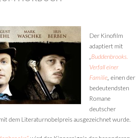
Der Kinofilm
adaptiert mit
„
Buddenbrooks.
Verfall einer
Familie
„
einen der
bedeutendsten
Romane
deutscher
it dem Literaturnobelpreis ausgezeichnet wurde.