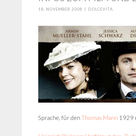
18. NOVEMBER 2008
|
DOLCEVITA
Sprache, für den
Thomas Mann
1929 m