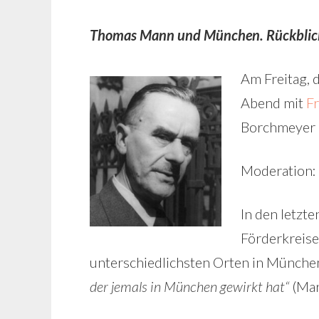
Thomas Mann und München. Rückblick
Am Freitag, 
Abend mit
F
Borchmeyer u
Moderation: 
In den letzt
Förderkreis
unterschiedlichsten Orten in München
der jemals in München gewirkt hat“
(Mar