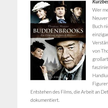
Kurzbe
Wer meh
Neuver
Buch ni
einziga
Verstän
von Th
großart
faszini
Handlun
Figuren
Entstehen des Films, die Arbeit an De
dokumentiert.