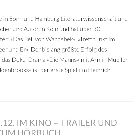
te in Bonn und Hamburg Literaturwissenschaft und
acher und Autor in Köln und hat über 30
er: »Das Beil von Wandsbek«, »Treffpunkt im
er und Er«. Der bislang größte Erfolg des
 das Doku-Drama »Die Manns« mit Armin Mueller-
denbrooks« ist der erste Spielfilm Heinrich
12. IM KINO – TRAILER UND
 ZUM HÖRBUCH