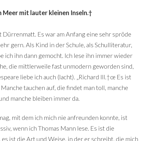
 Meer mit lauter kleinen Inseln.†
t Dürrenmatt. Es war am Anfang eine sehr spröde
hr gern. Als Kind in der Schule, als Schulliteratur,
be ich ihn dann gemocht. Ich lese ihn immer wieder
e, die mittlerweile fast unmodern geworden sind,
peare liebe ich auch (lacht). „Richard III.†œ Es ist
. Manche tauchen auf, die findet man toll, manche
 und manche bleiben immer da.
mag, mit dem ich mich nie anfreunden konnte, ist
iv, wenn ich Thomas Mann lese. Es ist die
es ist die Art und Weise, in der er schreibt, die mich