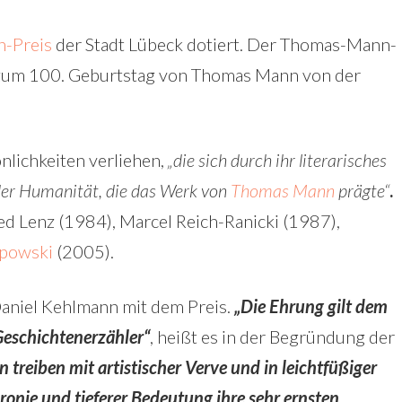
-Preis
der Stadt Lübeck dotiert. Der Thomas-Mann-
75 zum 100. Geburtstag von Thomas Mann von der
önlichkeiten verliehen,
„die sich durch ihr literarisches
der Humanität, die das Werk von
Thomas Mann
prägte“
.
ied Lenz (1984), Marcel Reich-Ranicki (1987),
powski
(2005).
Daniel Kehlmann mit dem Preis.
„Die Ehrung gilt dem
Geschichtenerzähler“
, heißt es in der Begründung der
reiben mit artistischer Verve und in leichtfüßiger
nie und tieferer Bedeutung ihre sehr ernsten