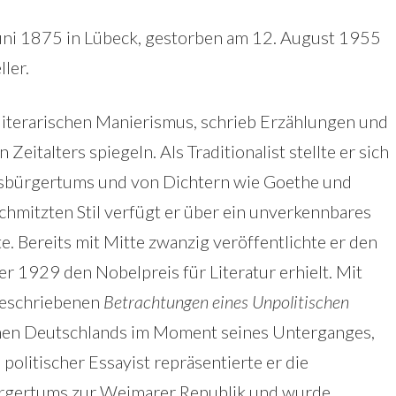
Juni 1875 in Lübeck, gestorben am 12. August 1955
ller.
 literarischen Manierismus, schrieb Erzählungen und
eitalters spiegeln. Als Traditionalist stellte er sich
gsbürgertums und von Dichtern wie Goethe und
chmitzten Stil verfügt er über ein unverkennbares
. Bereits mit Mitte zwanzig veröffentlichte er den
 er 1929 den Nobelpreis für Literatur erhielt. Mit
geschriebenen
Betrachtungen eines Unpolitischen
lichen Deutschlands im Moment seines Unterganges,
s politischer Essayist repräsentierte er die
gertums zur Weimarer Republik und wurde,