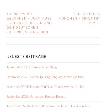
<
EINER WIRD
THE POLICE IN
BEITRAGS-
GEWINNEN – JURY MUSS
MÜNCHEN – SINGT MIT
SICH ENTSCHEIDEN UND
MIR!
>
NAVIGATION
DEN DEUTSCHEN
BUCHPREIS VERGEBEN
NEUESTE BEITRÄGE
Januar 2025: Auerhaus von Bov Bjerg
Dezember 2024: Der heilige King Kong von James McBride
November 2024: Tanz der Teufel von Fiston Mwanza Mujila
September 2024: James von Percival Everett
Juni 2024: Die Welt ist groß und Rettung lauert überall von Ilija