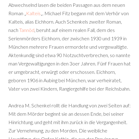
Abwechselnd lasen die beiden Passagen aus dem neuen
Roman „
Kalteis
„. Michael Fitz begann mit dem Verhör von
Kalteis, alias Eichhorn. Auch Schenkels zweiter Roman,
nach
Tannöd
, beruht auf einem realen Fall, dem des
Serienmörders Eichhorn, der zwischen 1930 und 1939 in
München mehrere Frauen ermordete und vergewaltigte.
Aktenkundig sind etwa 90 Notzuchtverbrechen, so nannte
man Vergewaltigungen in den 3oer Jahren. Fünf Frauen hat
er umgebracht, erwürgt oder erschossen. Eichhorn,
geboren 1906 in Aubing bei München, war verheiratet,
Vater von zwei Kindern, Rangiergehilfe bei der Reichsbahn.
Andrea M. Schenkel rollt die Handlung von zwei Seiten auf:
Mit dem Mörder beginnt sie an dessen Ende, bei seiner
Hinrichtung, und geht mit ihm zurück in die Vergangenheit.
Zur Vernehmung, zu den Morden. Die weibliche
Hauptfigur, das Opfer Kathie, die aus der Provinz zur