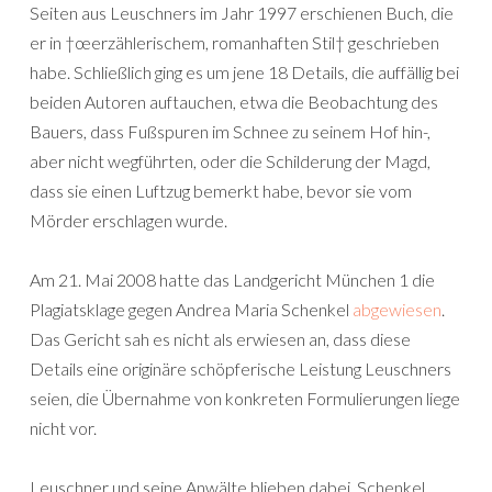
Seiten aus Leuschners im Jahr 1997 erschienen Buch, die
er in †œerzählerischem, romanhaften Stil† geschrieben
habe. Schließlich ging es um jene 18 Details, die auffällig bei
beiden Autoren auftauchen, etwa die Beobachtung des
Bauers, dass Fußspuren im Schnee zu seinem Hof hin-,
aber nicht wegführten, oder die Schilderung der Magd,
dass sie einen Luftzug bemerkt habe, bevor sie vom
Mörder erschlagen wurde.
Am 21. Mai 2008 hatte das Landgericht München 1 die
Plagiatsklage gegen Andrea Maria Schenkel
abgewiesen
.
Das Gericht sah es nicht als erwiesen an, dass diese
Details eine originäre schöpferische Leistung Leuschners
seien, die Übernahme von konkreten Formulierungen liege
nicht vor.
Leuschner und seine Anwälte blieben dabei, Schenkel