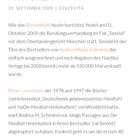
29. SEPTEMBER 2009
|
DOLCEVITA
Wie das
Börsenblatt
heute berichtet, findet am 01.
Oktober 2009 die Berufungsverhandlung im Fall „Tannöd“
vor dem Oberlandesgericht München statt.
Tannöd
ist der
Titel des Bestsellers von
Andrea Maria Schenkel
, der
vielfach ausgezeichnet und nach Angaben des Nautilus
Verlags bis 2008 bereits mehr als 550 000 Mal verkauft
wurde.
Peter Leuschner
, der 1978 und 1997 die Bücher
†œHinterkaifeck. Deutschlands geheimnisvollster Mordfall†
und
†œDer Mordfall Hinterkaifeck†
veröffentlicht hatte,
warf Andrea M. Schenkel vor, einige Passagen aus
Der
Mordfall Hinterkaifeck
in ihrem Bestseller †œ
Tannöd
†
abgekupfert zu haben. Konkret geht es um die ersten 40