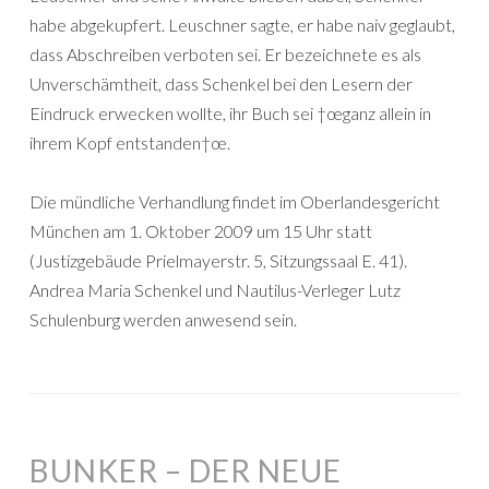
habe abgekupfert. Leuschner sagte, er habe naiv geglaubt,
dass Abschreiben verboten sei. Er bezeichnete es als
Unverschämtheit, dass Schenkel bei den Lesern der
Eindruck erwecken wollte, ihr Buch sei †œganz allein in
ihrem Kopf entstanden†œ.
Die mündliche Verhandlung findet im Oberlandesgericht
München am 1. Oktober 2009 um 15 Uhr statt
(Justizgebäude Prielmayerstr. 5, Sitzungssaal E. 41).
Andrea Maria Schenkel und Nautilus-Verleger Lutz
Schulenburg werden anwesend sein.
BUNKER – DER NEUE