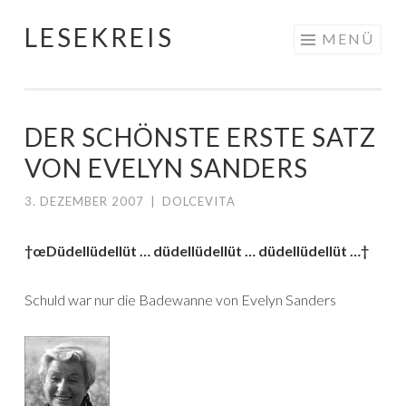
LESEKREIS
Springe
MENÜ
zum
Inhalt
DER SCHÖNSTE ERSTE SATZ
VON EVELYN SANDERS
3. DEZEMBER 2007
|
DOLCEVITA
†œDüdellüdellüt … düdellüdellüt … düdellüdellüt …†
Schuld war nur die Badewanne von Evelyn Sanders