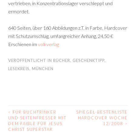
vertrieben, in Konzentrationslager verschleppt und
ermordet.
640 Seiten, über 160 Abbildungen z.T. in Farbe, Hardcover
mit Schutzumschlag, umfangreicher Anhang, 24,50 €
Erschienen im
volkverlag
VERÖFFENTLICHT IN
BÜCHER
,
GESCHENKTIPP
,
LESEKREIS
,
MÜNCHEN
<
FÜR BUCHTRINKER
SPIEGEL-BESTENLISTE
BEITRAGS-
UND SEITENFRESSER MIT
HARDCOVER WOCHE
DEM FAIBLE FÜR JESUS
12/2008
>
NAVIGATION
CHRIST SUPERSTAR