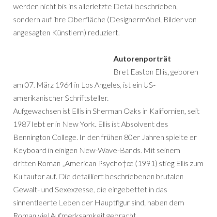
werden nicht bis ins allerletzte Detail beschrieben,
sondern auf ihre Oberfläche (Designermöbel, Bilder von
angesagten Künstlern) reduziert.
Autorenporträt
Bret Easton Ellis, geboren
am 07. März 1964 in Los Angeles, ist ein US-
amerikanischer Schriftsteller.
Aufgewachsen ist Ellis in Sherman Oaks in Kalifornien, seit
1987 lebt er in New York. Ellis ist Absolvent des
Bennington College. In den frühen 80er Jahren spielte er
Keyboard in einigen New-Wave-Bands. Mit seinem
dritten Roman „American Psycho†œ (1991) stieg Ellis zum
Kultautor auf. Die detailliert beschriebenen brutalen
Gewalt- und Sexexzesse, die eingebettet in das
sinnentleerte Leben der Hauptfigur sind, haben dem
Roman viel Aufmerksamkeit gebracht.