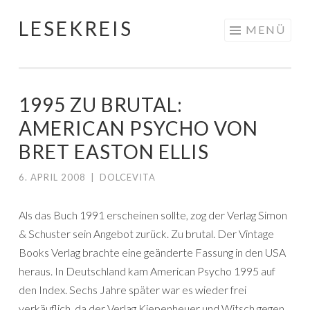
LESEKREIS
Springe
MENÜ
zum
Inhalt
1995 ZU BRUTAL:
AMERICAN PSYCHO VON
BRET EASTON ELLIS
6. APRIL 2008
|
DOLCEVITA
Als das Buch 1991 erscheinen sollte, zog der Verlag Simon
& Schuster sein Angebot zurück. Zu brutal. Der Vintage
Books Verlag brachte eine geänderte Fassung in den USA
heraus. In Deutschland kam American Psycho 1995 auf
den Index. Sechs Jahre später war es wieder frei
verkäuflich, da der Verlag Kiepenheuer und Witsch gegen