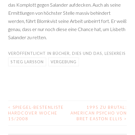
das Komplott gegen Salander aufdecken. Auch als seine
Ermittlungen von höchster Stelle massiv behindert
werden, führt Blomkvist seine Arbeit unbeirrt fort. Er weiß
genau, dass er nur noch diese eine Chance hat, um Lisbeth
Salander zu retten.
VERÖFFENTLICHT IN
BÜCHER
,
DIES UND DAS
,
LESEKREIS
STIEG LARSSON
VERGEBUNG
<
SPIEGEL-BESTENLISTE
1995 ZU BRUTAL:
BEITRAGS-
HARDCOVER WOCHE
AMERICAN PSYCHO VON
15/2008
BRET EASTON ELLIS
>
NAVIGATION