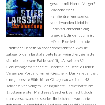
geschah mit Harriet Vanger?
Während eines
Familientreffens spurlos
verschwunden, bleibt ihr
Schicksal jahrzehntelang
ungeklärt. Bis der Journalist
Mikael Blomkvist und die
Ermittlerin Lisbeth Salander recherchieren. Was sie
zutage fördern, lässt alle Beteiligten wünschen, sie hätten
sich nie mit diesem Fall beschäftigt. An seinem 82.
Geburtstag erhält der einflussreiche Industrielle Henrik
Vanger per Post anonym ein Geschenk. Das Paket enthält
eine gepresste Blüte hinter Glas, genau wie in den 43
Jahren zuvor. Vangers Lieblingsnichte Harriet hatte ihm
1958 zum ersten Mal dieses Geschenk gemacht, doch
dann verschwand sie spurlos. Ihr Leichnam wurde nie
gefunden. In einer letzten Anstrengung beschließt Vanger