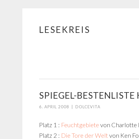
LESEKREIS
Springe
zum
Inhalt
SPIEGEL-BESTENLIST
6. APRIL 2008
|
DOLCEVITA
Platz 1 :
Feuchtgebiete
von Charlotte
Platz 2 :
Die Tore der Welt
von Ken Fol