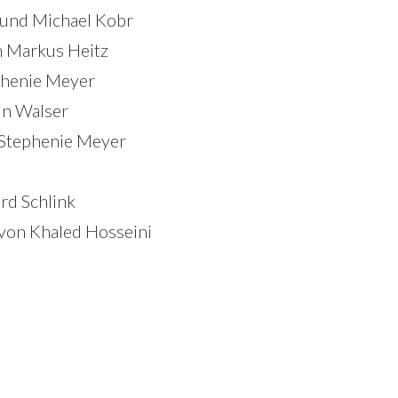
l und Michael Kobr
on Markus Heitz
ephenie Meyer
in Walser
n Stephenie Meyer
rd Schlink
von Khaled Hosseini