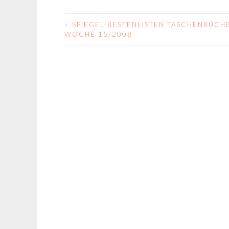
<
SPIEGEL-BESTENLISTEN TASCHENBÜCH
BEITRAGS-
WOCHE 15/2008
NAVIGATION