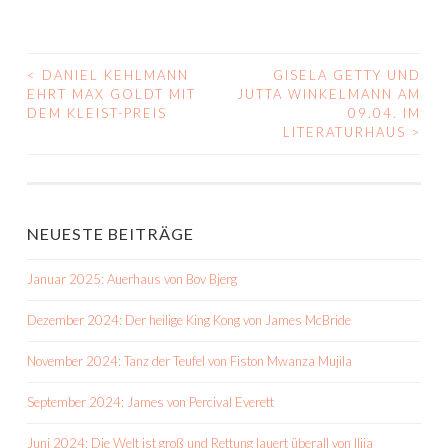
<
DANIEL KEHLMANN
GISELA GETTY UND
BEITRAGS-
EHRT MAX GOLDT MIT
JUTTA WINKELMANN AM
DEM KLEIST-PREIS
09.04. IM
NAVIGATION
LITERATURHAUS
>
NEUESTE BEITRÄGE
Januar 2025: Auerhaus von Bov Bjerg
Dezember 2024: Der heilige King Kong von James McBride
November 2024: Tanz der Teufel von Fiston Mwanza Mujila
September 2024: James von Percival Everett
Juni 2024: Die Welt ist groß und Rettung lauert überall von Ilija