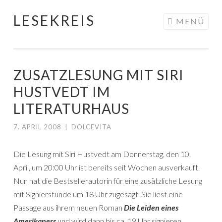
LESEKREIS
Springe
MENÜ
zum
Inhalt
ZUSATZLESUNG MIT SIRI
HUSTVEDT IM
LITERATURHAUS
7. APRIL 2008
|
DOLCEVITA
Die Lesung mit Siri Hustvedt am Donnerstag, den 10.
April, um 20:00 Uhr ist bereits seit Wochen ausverkauft.
Nun hat die Bestsellerautorin für eine zusätzliche Lesung
mit Signierstunde um 18 Uhr zugesagt. Sie liest eine
Passage aus ihrem neuen Roman
Die Leiden eines
Amerikaners
und wird dann bis ca. 19 Uhr signieren.