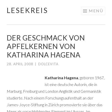
LESEKREIS
Springe
MENÜ
zum
Inhalt
DER GESCHMACK VON
APFELKERNEN VON
KATHARINA HAGENA
28. APRIL 2008
|
DOLCEVITA
Katharina Hagena
, geboren 1967,
ist eine deutsche Autorin, die in
Marburg, Freiburg und London Anglistik und Germanistik
studierte. Nach einem Forschungsaufenthalt an der
James-Joyce-Stiftung in Zürich promovierte sie über das
Meer als sprachbildendes Element im Ulysses. Im