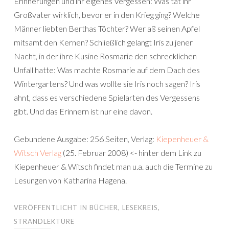
Erinnerungen und ihr eigenes Vergessen: Was tat ihr
Großvater wirklich, bevor er in den Krieg ging? Welche
Männer liebten Berthas Töchter? Wer aß seinen Apfel
mitsamt den Kernen? Schließlich gelangt Iris zu jener
Nacht, in der ihre Kusine Rosmarie den schrecklichen
Unfall hatte: Was machte Rosmarie auf dem Dach des
Wintergartens? Und was wollte sie Iris noch sagen? Iris
ahnt, dass es verschiedene Spielarten des Vergessens
gibt. Und das Erinnern ist nur eine davon.
Gebundene Ausgabe: 256 Seiten, Verlag:
Kiepenheuer &
Witsch Verlag
(25. Februar 2008) <- hinter dem Link zu
Kiepenheuer & Witsch findet man u.a. auch die Termine zu
Lesungen von Katharina Hagena.
VERÖFFENTLICHT IN
BÜCHER
,
LESEKREIS
,
STRANDLEKTÜRE