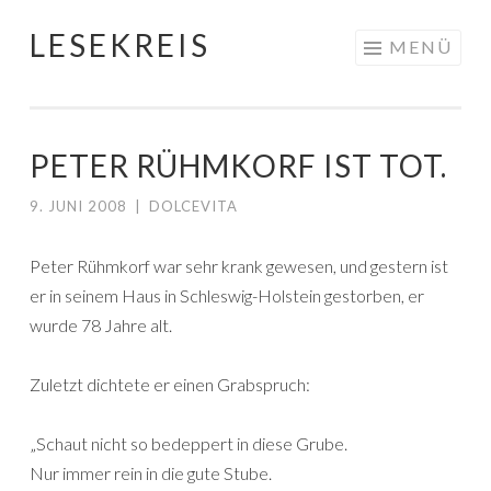
LESEKREIS
Springe
MENÜ
zum
Inhalt
PETER RÜHMKORF IST TOT.
9. JUNI 2008
|
DOLCEVITA
Peter Rühmkorf war sehr krank gewesen, und gestern ist
er in seinem Haus in Schleswig-Holstein gestorben, er
wurde 78 Jahre alt.
Zuletzt dichtete er einen Grabspruch:
„Schaut nicht so bedeppert in diese Grube.
Nur immer rein in die gute Stube.